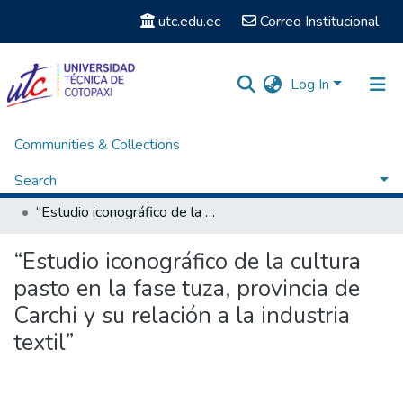
utc.edu.ec
Correo Institucional
Log In
Communities & Collections
Home
Facultad de Ciencias Humanas y Educación
Carrera Licenciatura en Diseño Gráfico
Search
Titulación - Licenciatura en Diseño Gráfico
“Estudio iconográfico de la cultura pasto en la fase tuza, provincia de Carchi y su relación a la industria textil”
Statistics
“Estudio iconográfico de la cultura
pasto en la fase tuza, provincia de
Carchi y su relación a la industria
textil”