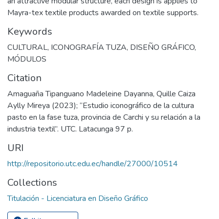
an attractive modular structure, each design is applies to
Mayra-tex textile products awarded on textile supports.
Keywords
CULTURAL
,
ICONOGRAFÍA TUZA
,
DISEÑO GRÁFICO
,
MÓDULOS
Citation
Amaguaña Tipanguano Madeleine Dayanna, Quille Caiza
Aylly Mireya (2023); “Estudio iconográfico de la cultura
pasto en la fase tuza, provincia de Carchi y su relación a la
industria textil”. UTC. Latacunga 97 p.
URI
http://repositorio.utc.edu.ec/handle/27000/10514
Collections
Titulación - Licenciatura en Diseño Gráfico