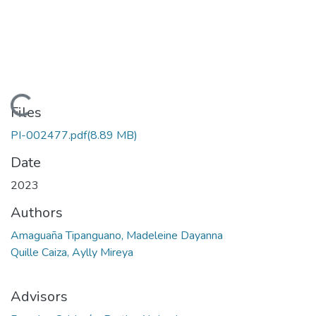
Loading...
Files
PI-002477.pdf
(8.89 MB)
Date
2023
Authors
Amaguaña Tipanguano, Madeleine Dayanna
Quille Caiza, Aylly Mireya
Advisors