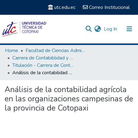
utc.edu.ec
Correo Institucional
(current)
Log In
Communities & Collections
Home
Facultad de Ciencias Administrativas y Humanísticas
Carrera de Contabiblidad y Pedagogía
Search
Titulación - Carrera de Contabilidad y Pedagogía
Análisis de la contabilidad agrícola en las organizaciones campesinas de la provincia de Cotopaxi
Statistics
Análisis de la contabilidad agrícola
en las organizaciones campesinas de
la provincia de Cotopaxi