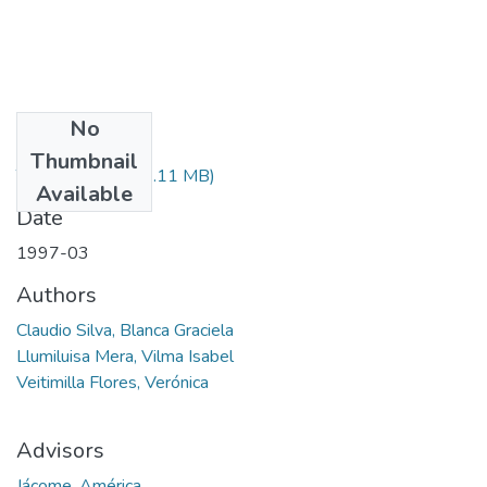
No
Files
Thumbnail
T-000028.pdf
(41.11 MB)
Available
Date
1997-03
Authors
Claudio Silva, Blanca Graciela
Llumiluisa Mera, Vilma Isabel
Veitimilla Flores, Verónica
Advisors
Jácome, América