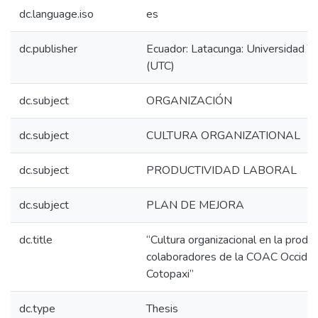
dc.language.iso
es
dc.publisher
Ecuador: Latacunga: Universidad T
(UTC)
dc.subject
ORGANIZACIÓN
dc.subject
CULTURA ORGANIZATIONAL
dc.subject
PRODUCTIVIDAD LABORAL
dc.subject
PLAN DE MEJORA
dc.title
“Cultura organizacional en la produc
colaboradores de la COAC Occident
Cotopaxi”
dc.type
Thesis