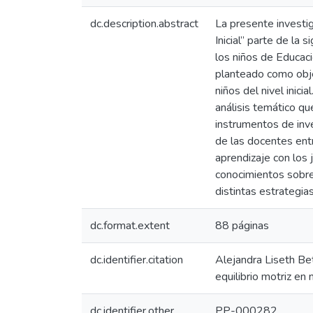
dc.description.abstract
La presente investig
Inicial” parte de la
los niños de Educaci
planteado como objet
niños del nivel inic
análisis temático qu
instrumentos de inve
de las docentes ent
aprendizaje con los
conocimientos sobre 
distintas estrategias
dc.format.extent
88 páginas
dc.identifier.citation
Alejandra Liseth Bet
equilibrio motriz en n
dc.identifier.other
PP-000282