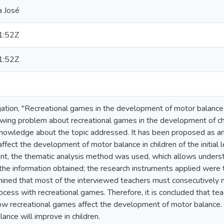
a José
1:52Z
1:52Z
ation, "Recreational games in the development of motor balance in 
owing problem about recreational games in the development of chil
nowledge about the topic addressed. It has been proposed as a
ffect the development of motor balance in children of the initial 
ent, the thematic analysis method was used, which allows unders
 the information obtained; the research instruments applied were
ined that most of the interviewed teachers must consecutively ma
ocess with recreational games. Therefore, it is concluded that t
 recreational games affect the development of motor balance. In
ance will improve in children.