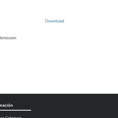
Download
ubmission
rmación