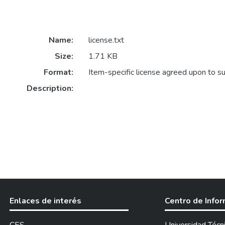
Name:
license.txt
Size:
1.71 KB
Format:
Item-specific license agreed upon to s
Description:
Enlaces de interés
Centro de Info