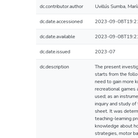
dc.contributor.author
Uvillús Sumba, Marí
dc.date.accessioned
2023-09-08T19:2
dc.date.available
2023-09-08T19:2
dc.date.issued
2023-07
dc.description
The present investig
starts from the foll
need to gain more k
recreational games a
used; as an instrum
inquiry and study of
sheet. It was determ
teaching-learning pr
knowledge about how
strategies, motor bal