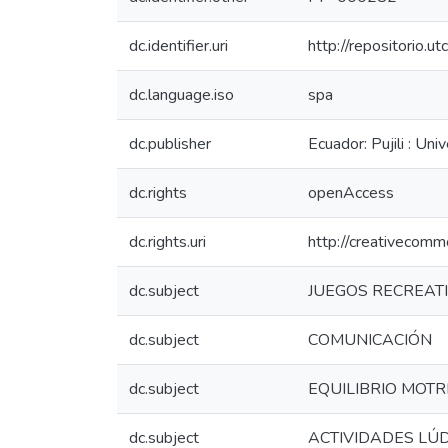
dc.identifier.uri
http://repositorio.
dc.language.iso
spa
dc.publisher
Ecuador: Pujili : Un
dc.rights
openAccess
dc.rights.uri
http://creativecomm
dc.subject
JUEGOS RECREAT
dc.subject
COMUNICACIÓN
dc.subject
EQUILIBRIO MOTR
dc.subject
ACTIVIDADES LÚ