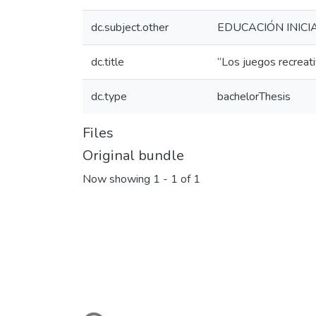
dc.subject.other
EDUCACIÓN INICI
dc.title
“Los juegos recreativ
dc.type
bachelorThesis
Files
Original bundle
Now showing
1 - 1 of 1