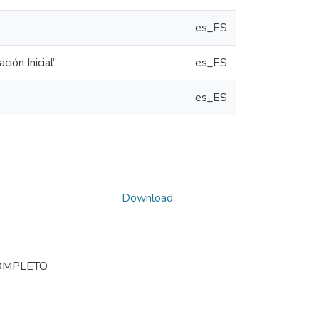
es_ES
ción Inicial”
es_ES
es_ES
Download
OMPLETO