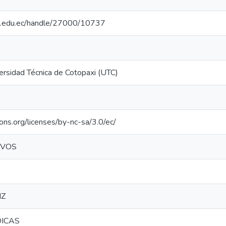
utc.edu.ec/handle/27000/10737
iversidad Técnica de Cotopaxi (UTC)
ons.org/licenses/by-nc-sa/3.0/ec/
IVOS
IZ
DICAS