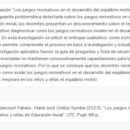
ación “Los juegos recreativos en el desarrollo del equilibrio motr
 siguiente problemática detectada sobre los juegos recreativos en e
ón Inicial, los docentes presentan un desconocimiento sobre el t
ivo diagnosticar como los juegos recreativos inciden en el desarr
ial. En esta investigación se utilizó el enfoque cualitativo, como 
e permite comprender el proceso en base a la indagación y estudi
stigación aplicados fueron: la guía de preguntas y ficha de obse
revistadas no mantienen consecutivamente capacitaciones para 
 juegos recreativos. Por lo que se concluye que los docentes nec
como incide los juegos recreativos en el desarrollo del equilibri
 mejorara en los niños y niñas el equilibrio motriz.
ancourt Fabara , María José Uvillús Sumba (2023); “Los juegos re
iños y niñas de Educación Inicial”. UTC. Pujilí. 88 p.