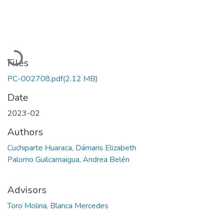
Loading...
Files
PC-002708.pdf
(2.12 MB)
Date
2023-02
Authors
Cuchiparte Huaraca, Dámaris Elizabeth
Palomo Guilcamaigua, Andrea Belén
Advisors
Toro Molina, Blanca Mercedes