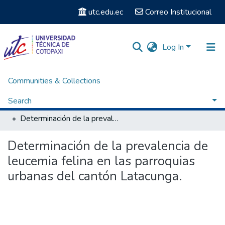
utc.edu.ec
Correo Institucional
Log In
Communities & Collections
Home
Facultad de Ciencias Agropecuarias y Recursos Naturales
Carrera de Medicina Veterinaria
Search
Titulación - Medicina Veterinaria
Determinación de la prevalencia de leucemia felina en las parroquias urbanas del cantón Latacunga.
Statistics
Determinación de la prevalencia de
leucemia felina en las parroquias
urbanas del cantón Latacunga.