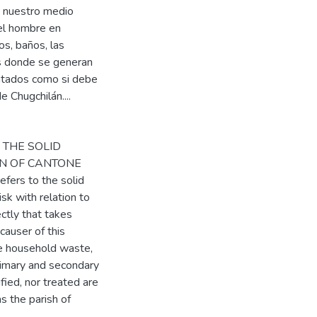
n nuestro medio
 el hombre en
s, baños, las
os donde se generan
ratados como si debe
e Chugchilán....
F THE SOLID
ÁN OF CANTONE
ers to the solid
sk with relation to
ectly that takes
 causer of this
he household waste,
rimary and secondary
fied, nor treated are
as the parish of