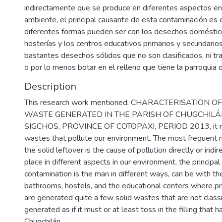
indirectamente que se produce en diferentes aspectos e
ambiente, el principal causante de esta contaminación es
diferentes formas pueden ser con los desechos doméstico
hosterías y los centros educativos primarios y secundari
bastantes desechos sólidos que no son clasificados, ni t
o por lo menos botar en el relleno que tiene la parroquia d
Description
This research work mentioned: CHARACTERISATION O
WASTE GENERATED IN THE PARISH OF CHUGCHIL
SIGCHOS, PROVINCE OF COTOPAXI, PERIOD 2013, it ref
wastes that pollute our environment. The most frequent ri
the solid leftover is the cause of pollution directly or indir
place in different aspects in our environment, the principal
contamination is the man in different ways, can be with t
bathrooms, hostels, and the educational centers where p
are generated quite a few solid wastes that are not classi
generated as if it must or at least toss in the filling that h
Chugchilán....