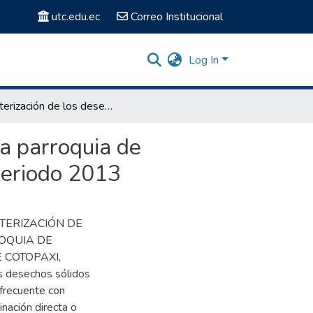
utc.edu.ec
Correo Institucional
Log In
Caracterización de los desechos sólidos generados en la parroquia de Chugchilán del cantón Sigchos, provincia de Cotopaxi, periodo 2013
la parroquia de
periodo 2013
RACTERIZACIÓN DE
OQUIA DE
 COTOPAXI,
s desechos sólidos
frecuente con
nación directa o