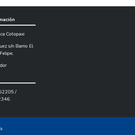
rmación
ica Cotopaxi
ez s/n Barrio El
Felipe.
dor
252205 /
2346.
ck