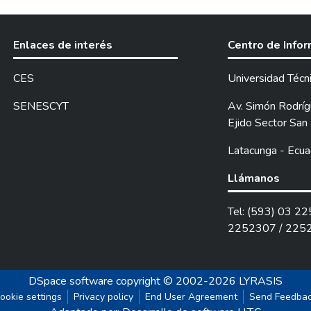
Enlaces de interés
Centro de Info
CES
Universidad Técn
SENESCYT
Av. Simón Rodrígu
Ejido Sector San 
Latacunga - Ecua
Llámanos
Tel: (593) 03 2
2252307 / 225
DSpace software
copyright © 2002-2026
LYRASIS
ookie settings
Privacy policy
End User Agreement
Send Feedba