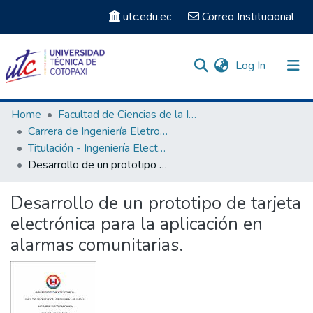
utc.edu.ec
Correo Institucional
(current)
Log In
Communities & Collections
Home
Facultad de Ciencias de la Ingeniería y Aplicadas
Carrera de Ingeniería Eletromecánica
Search
Titulación - Ingeniería Electromecánica
Desarrollo de un prototipo de tarjeta electrónica para la aplicación en alarmas comunitarias.
Statistics
Desarrollo de un prototipo de tarjeta
electrónica para la aplicación en
alarmas comunitarias.