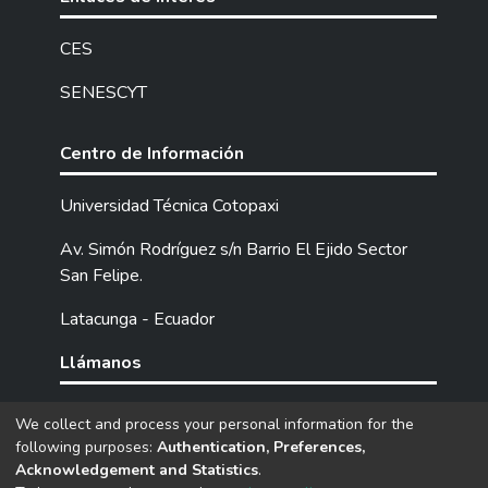
CES
SENESCYT
Centro de Información
Universidad Técnica Cotopaxi
Av. Simón Rodríguez s/n Barrio El Ejido Sector
San Felipe.
Latacunga - Ecuador
Llámanos
Tel: (593) 03 2252205 / 2252307 / 2252346.
We collect and process your personal information for the
following purposes:
Authentication, Preferences,
Acknowledgement and Statistics
.
DSpace software
copyright © 2002-2026
LYRASIS