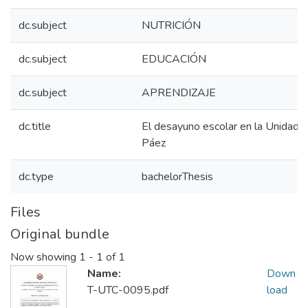
dc.subject
NUTRICIÓN
dc.subject
EDUCACIÓN
dc.subject
APRENDIZAJE
dc.title
El desayuno escolar en la Unidad 
Páez
dc.type
bachelorThesis
Files
Original bundle
Now showing
1 - 1 of 1
Name:
Down
T-UTC-0095.pdf
load