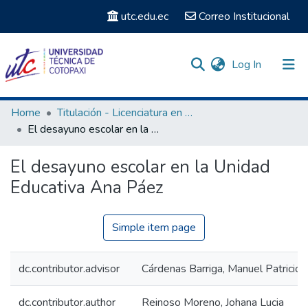
utc.edu.ec
Correo Institucional
(current)
Log In
Communities & Collections
Home
Titulación - Licenciatura en Educación Básica
El desayuno escolar en la Unidad Educativa Ana Páez
Search
El desayuno escolar en la Unidad
Statistics
Educativa Ana Páez
Simple item page
dc.contributor.advisor
Cárdenas Barriga, Manuel Patricio
dc.contributor.author
Reinoso Moreno, Johana Lucia