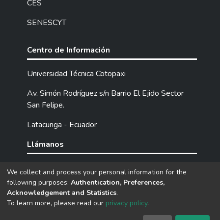
CES
SENESCYT
Centro de Información
Universidad Técnica Cotopaxi
Av. Simón Rodríguez s/n Barrio El Ejido Sector
San Felipe.
Latacunga - Ecuador
Llámanos
Tel: (593) 03 2252205 / 2252307 / 2252346.
We collect and process your personal information for the
following purposes:
Authentication, Preferences,
Acknowledgement and Statistics
.
DSpace software
copyright © 2002-2026
LYRASIS
To learn more, please read our
privacy policy
.
Cookie
Privacy
End User
Send
settings
policy
Agreement
Feedback