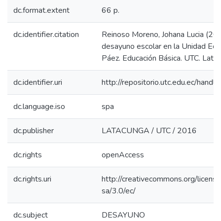
dc.format.extent
66 p.
dc.identifier.citation
Reinoso Moreno, Johana Lucia (201
desayuno escolar en la Unidad Edu
Páez. Educación Básica. UTC. Latac
dc.identifier.uri
http://repositorio.utc.edu.ec/han
dc.language.iso
spa
dc.publisher
LATACUNGA / UTC / 2016
dc.rights
openAccess
dc.rights.uri
http://creativecommons.org/licens
sa/3.0/ec/
dc.subject
DESAYUNO