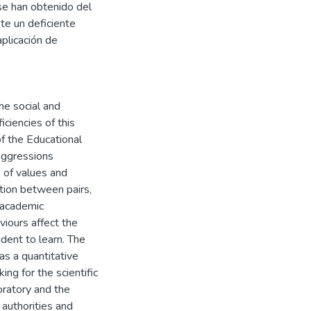
se han obtenido del
ste un deficiente
aplicación de
he social and
ciencies of this
f the Educational
 aggressions
 of values and
sation between pairs,
 academic
iours affect the
udent to learn. The
s a quantitative
ng for the scientific
oratory and the
authorities and