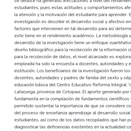
se deduce ha generado afectaciones a nivel del rendimie
estudiantes, pues estas actitudes y comportamientos afec
la atención y la motivación del estudiante para aprender. E
investigación es describir el desarrollo social y afectivo 
factores que intervienen en tal desarrollo para así determi
este tiene en el rendimiento académico. La metodología ut
desarrollo de la investigación tiene un enfoque cuantitativ
diseño bibliográfico para la recolección de la información 
para la recolección de datos, el nivel alcanzado es explorat
empleada ha sido la encuesta a docentes, autoridades y e
institución. Los beneficiarios de la investigación fueron lo
docentes, autoridades y padres de familia del sexto y sé
educación básica del Centro Educativo Reforma Integral “c
Latacunga, provincia de Cotopaxi. El aporte generado por 
fundamenta en la compilación de fundamentos científicos 
permitido sustentar la importancia de que se considere 
del proceso de enseñanza aprendizaje al desarrollo social 
estudiantes, así como de los datos recopilados que han po
diagnosticar las deficiencias existentes en la actualidad 