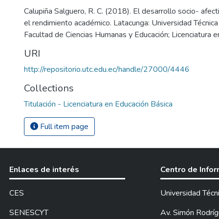
Calupiña Salguero, R. C. (2018). El desarrollo socio- afect
el rendimiento académico. Latacunga: Universidad Técnica
Facultad de Ciencias Humanas y Educación; Licenciatura e
URI
http://repositorio.utc.edu.ec/handle/27000/4446
Collections
Titulación - Licenciatura en Educación Básica
Full item page
Enlaces de interés
Centro de Info
CES
Universidad Técn
SENESCYT
Av. Simón Rodrígu