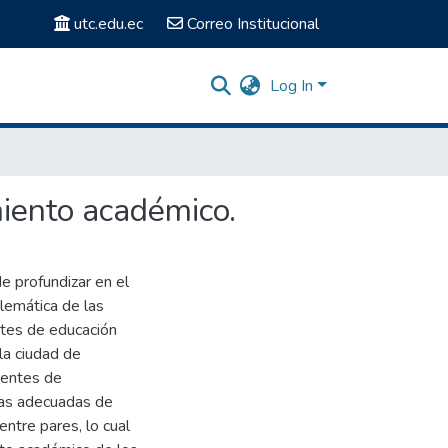
utc.edu.ec
Correo Institucional
Log In
miento académico.
e profundizar en el
blemática de las
ntes de educación
la ciudad de
rrentes de
mas adecuadas de
entre pares, lo cual