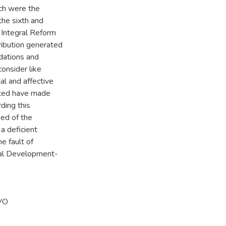
rch were the
the sixth and
 Integral Reform
tribution generated
ndations and
consider like
al and affective
cted have made
rding this
ned of the
a deficient
e fault of
cial Development-
VO