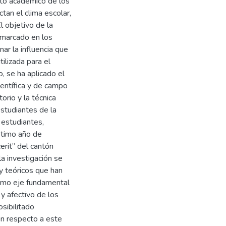
nto académico de los
tan el clima escolar,
l objetivo de la
enmarcado en los
nar la influencia que
ilizada para el
o, se ha aplicado el
científica y de campo
orio y la técnica
studiantes de la
s estudiantes,
ptimo año de
erit” del cantón
la investigación se
y teóricos que han
como eje fundamental
y afectivo de los
sibilitado
con respecto a este