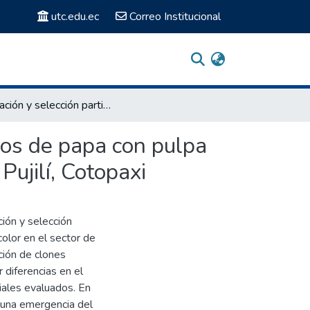
utc.edu.ec
Correo Institucional
Evaluación y selección participativa de clones promisorios de papa con pulpa de color en el sector de la comunidad de Cuturivi Chico, Pujilí, Cotopaxi
rios de papa con pulpa
Pujilí, Cotopaxi
ción y selección
color en el sector de
ación de clones
 diferencias en el
iales evaluados. En
 una emergencia del