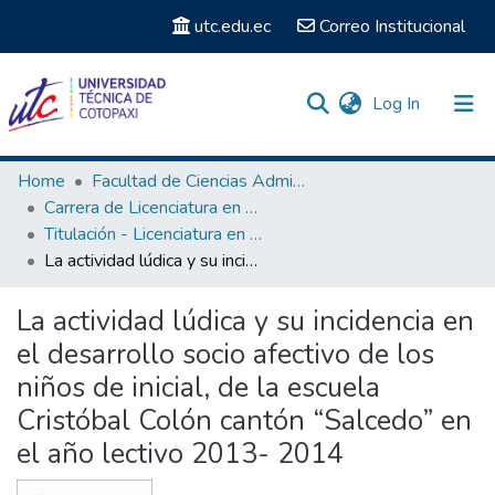
utc.edu.ec
Correo Institucional
(current)
Log In
Communities & Collections
Home
Facultad de Ciencias Administrativas y Humanísticas
Carrera de Licenciatura en Cultura Física
Search
Titulación - Licenciatura en Cultura Física
La actividad lúdica y su incidencia en el desarrollo socio afectivo de los niños de inicial, de la escuela Cristóbal Colón cantón “Salcedo” en el año lectivo 2013- 2014
Statistics
La actividad lúdica y su incidencia en
el desarrollo socio afectivo de los
niños de inicial, de la escuela
Cristóbal Colón cantón “Salcedo” en
el año lectivo 2013- 2014