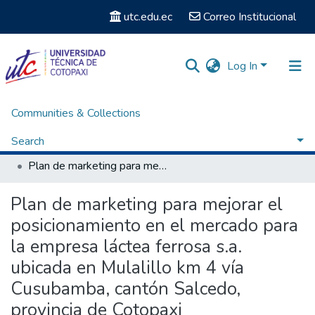
utc.edu.ec
Correo Institucional
Log In
Communities & Collections
Home
Facultad de Ciencias Administrativas y Humanísticas
Carrera de Ingeniería Comercial
Search
Titulación - Ingeniería Comercial
Plan de marketing para mejorar el posicionamiento en el mercado para la empresa láctea ferrosa s.a. ubicada en Mulalillo km 4 vía Cusubamba, cantón Salcedo, provincia de Cotopaxi
Statistics
Plan de marketing para mejorar el
posicionamiento en el mercado para
la empresa láctea ferrosa s.a.
ubicada en Mulalillo km 4 vía
Cusubamba, cantón Salcedo,
provincia de Cotopaxi