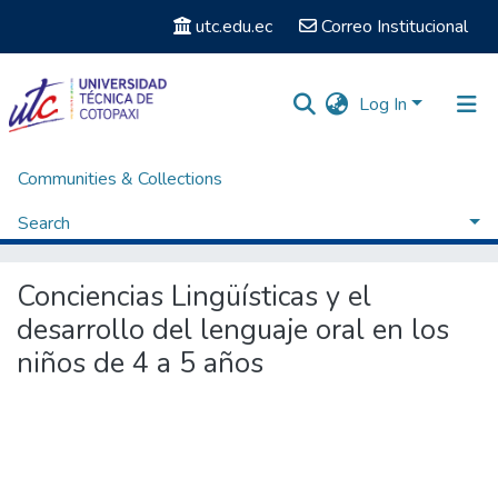
utc.edu.ec
Correo Institucional
Log In
Communities & Collections
Home
Posgrados
Maestría en Educación Inicial
Titulación - Maestría en Educación Inicial
Search
Conciencias Lingüísticas y el desarrollo del lenguaje oral en los niños de 4 a 5 años
Statistics
Conciencias Lingüísticas y el
desarrollo del lenguaje oral en los
niños de 4 a 5 años