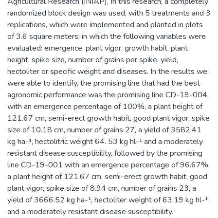
Agricultural Research (INIAP), In this research, a completely
randomized block design was used, with 5 treatments and 3
replications, which were implemented and planted in plots
of 3.6 square meters; in which the following variables were
evaluated: emergence, plant vigor, growth habit, plant
height, spike size, number of grains per spike, yield,
hectoliter or specific weight and diseases. In the results we
were able to identify, the promising line that had the best
agronomic performance was the promising line CD-19-004,
with an emergence percentage of 100%, a plant height of
121.67 cm, semi-erect growth habit, good plant vigor, spike
size of 10.18 cm, number of grains 27, a yield of 3582.41
kg ha-¹, hectolitric weight 64. 53 kg hl-¹ and a moderately
resistant disease susceptibility, followed by the promising
line CD-19-001 with an emergence percentage of 96.67%,
a plant height of 121.67 cm, semi-erect growth habit, good
plant vigor, spike size of 8.94 cm, number of grains 23, a
yield of 3666.52 kg ha-¹, hectoliter weight of 63.19 kg hl-¹
and a moderately resistant disease susceptibility.