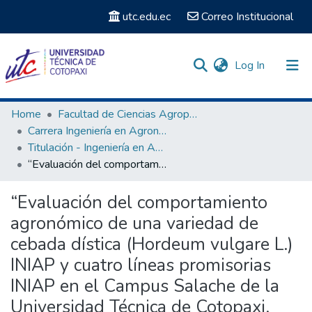
utc.edu.ec
Correo Institucional
(current)
Log In
Communities & Collections
Home
Facultad de Ciencias Agropecuarias y Recursos Naturales
Carrera Ingeniería en Agronomía
Search
Titulación - Ingeniería en Agronomía
“Evaluación del comportamiento agronómico de una variedad de cebada dística (Hordeum vulgare L.) INIAP y cuatro líneas promisorias INIAP en el Campus Salache de la Universidad Técnica de Cotopaxi, 2023 – 2024”
Statistics
“Evaluación del comportamiento
agronómico de una variedad de
cebada dística (Hordeum vulgare L.)
INIAP y cuatro líneas promisorias
INIAP en el Campus Salache de la
Universidad Técnica de Cotopaxi,