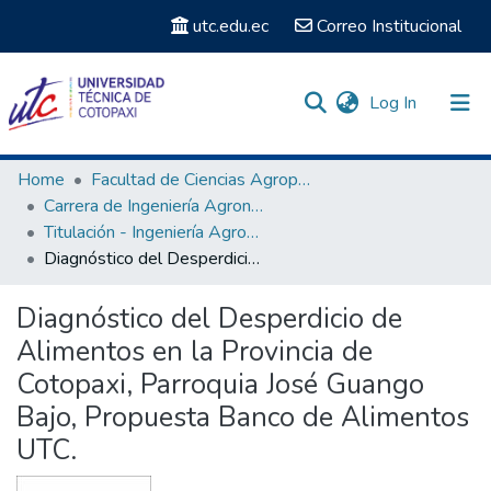
utc.edu.ec
Correo Institucional
(current)
Log In
Communities & Collections
Home
Facultad de Ciencias Agropecuarias y Recursos Naturales
Carrera de Ingeniería Agronómica
Search
Titulación - Ingeniería Agronómica
Diagnóstico del Desperdicio de Alimentos en la Provincia de Cotopaxi, Parroquia José Guango Bajo, Propuesta Banco de Alimentos UTC.
Statistics
Diagnóstico del Desperdicio de
Alimentos en la Provincia de
Cotopaxi, Parroquia José Guango
Bajo, Propuesta Banco de Alimentos
UTC.