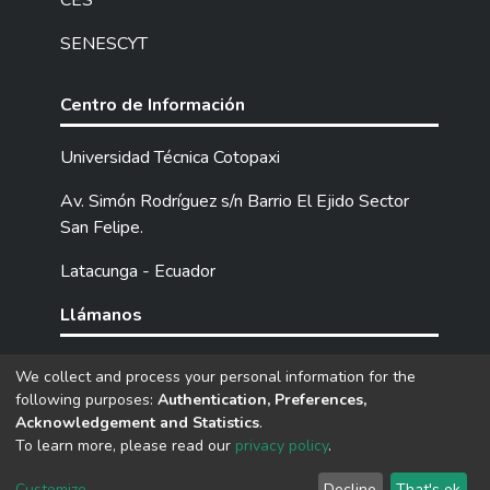
CES
SENESCYT
Centro de Información
Universidad Técnica Cotopaxi
Av. Simón Rodríguez s/n Barrio El Ejido Sector
San Felipe.
Latacunga - Ecuador
Llámanos
Tel: (593) 03 2252205 / 2252307 / 2252346.
We collect and process your personal information for the
following purposes:
Authentication, Preferences,
Acknowledgement and Statistics
.
DSpace software
copyright © 2002-2026
LYRASIS
To learn more, please read our
privacy policy
.
Cookie
Privacy
End User
Send
settings
policy
Agreement
Feedback
Customize
Decline
That's ok