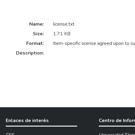
Name:
license.txt
Size:
1.71 KB
Format:
Item-specific license agreed upon to s
Description:
Enlaces de interés
Centro de Info