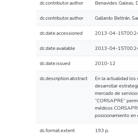
dc.contributor.author
Benavides Galeas, D
dc.contributor.author
Gallardo Beltrán, Sa
dc.date.accessioned
2013-04-15T00:2
dc.date.available
2013-04-15T00:2
dc.date.issued
2010-12
dc.description.abstract
En la actualidad los
desarrollar estrateg
mercado de servicio
“CORSAPRE” permitie
médicos CORSAPRE n
posicionamiento en e
dc.format.extent
193 p.