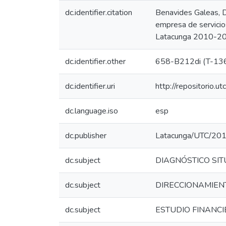
dc.identifier.citation
Benavides Galeas, Da
empresa de servici
Latacunga 2010-201
dc.identifier.other
658-B212di (T-13
dc.identifier.uri
http://repositorio.
dc.language.iso
esp
dc.publisher
Latacunga/UTC/20
dc.subject
DIAGNÓSTICO SI
dc.subject
DIRECCIONAMIEN
dc.subject
ESTUDIO FINANC