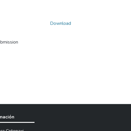
Download
ubmission
rmación