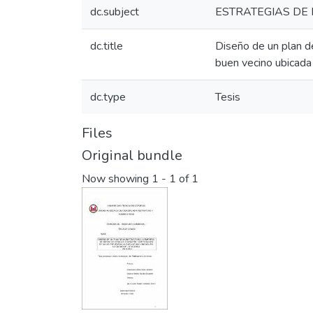
dc.subject
ESTRATEGIAS DE
dc.title
Diseño de un plan 
buen vecino ubicad
dc.type
Tesis
Files
Original bundle
Now showing
1 - 1 of 1