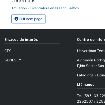
Collections
Titulación - Licenciatura en Diseño Gráfico
Full item page
Enlaces de interés
Centro de Info
CES
Universidad Técn
SENESCYT
Av. Simón Rodrígu
Ejido Sector San 
Latacunga - Ecua
Llámanos
Tel: (593) 03 2
2252307 / 225