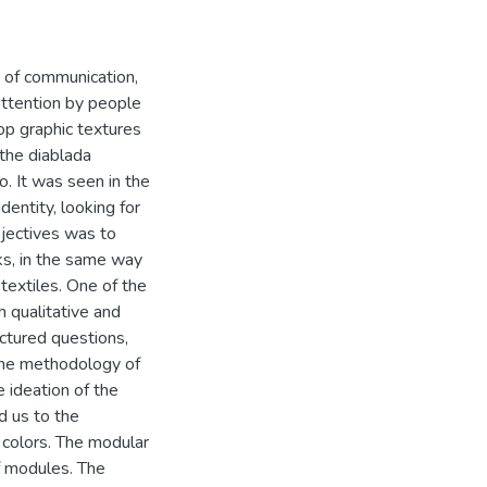
 of communication,
 attention by people
lop graphic textures
the diablada
ro. It was seen in the
dentity, looking for
bjectives was to
ks, in the same way
extiles. One of the
 qualitative and
uctured questions,
 the methodology of
e ideation of the
d us to the
 colors. The modular
f modules. The