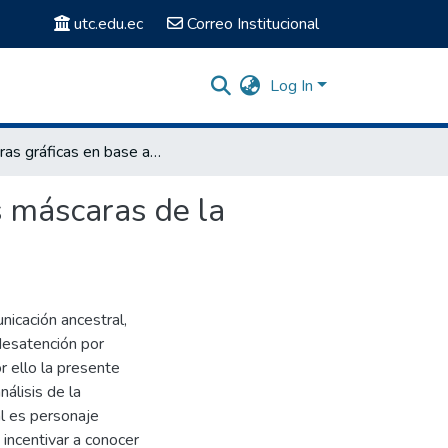
utc.edu.ec
Correo Institucional
Log In
Texturas gráficas en base al análisis morfológico de las máscaras de la diablada pillareña y su incidencia en la industria textil.
s máscaras de la
nicación ancestral,
 desatención por
or ello la presente
nálisis de la
al es personaje
 incentivar a conocer