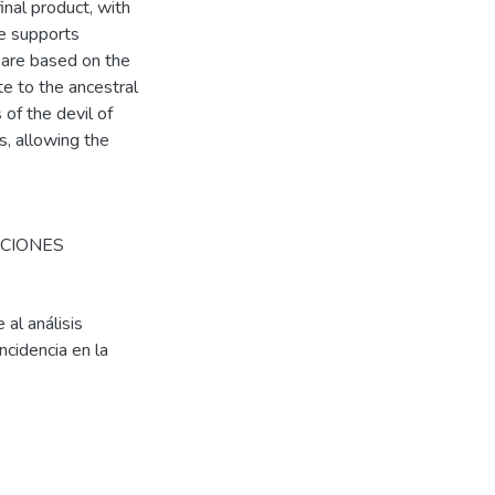
inal product, with
le supports
are based on the
te to the ancestral
of the devil of
s, allowing the
ICIONES
al análisis
ncidencia en la