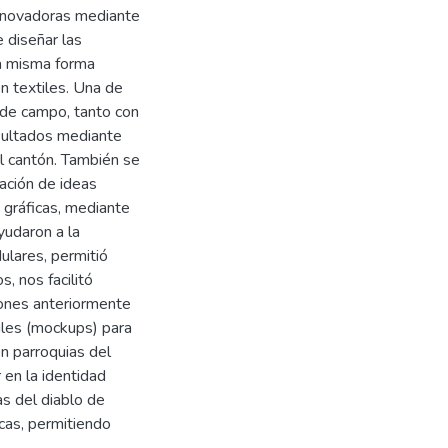
 innovadoras mediante
 diseñar las
la misma forma
n textiles. Una de
 de campo, tanto con
esultados mediante
l cantón. También se
ación de ideas
 gráficas, mediante
yudaron a la
ulares, permitió
, nos facilitó
ciones anteriormente
tiles (mockups) para
n parroquias del
 en la identidad
as del diablo de
icas, permitiendo