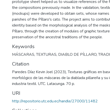
prototype sheet helped us to visualize references of the f
the compositions previously made. In the validation, texti
(mockups) were developed to obtain sets, whose names 
parishes of the Píllaro's cato. The project aims to contribu
identity based on the morphological analysis of the masks 
Píllaro, through the creation of modules of graphic texture
preservation of the ancestral traditions of the people.
Keywords
MÁSCARAS
,
TEXTURAS
,
DIABLO DE PÍLLARO
,
TRAD
Citation
Paredes Díaz Kevin Joel (2023), Texturas gráficas en base 
morfológico de las máscaras de la diablada pillareña y su i
industria textil. UTC. Latacunga. 70 p.
URI
http://repositorio.utc.edu.ec/handle/27000/11482