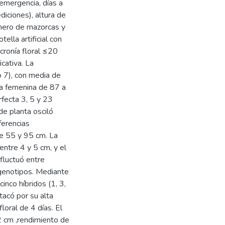
 emergencia, días a
diciones), altura de
úmero de mazorcas y
ella artificial con
cronía floral ≤20
icativa. La
 7), con media de
la femenina de 87 a
rfecta 3, 5 y 23
de planta osciló
ferencias
tre 55 y 95 cm. La
entre 4 y 5 cm, y el
fluctuó entre
e genotipos. Mediante
cinco híbridos (1, 3,
tacó por su alta
loral de 4 días. El
42 cm ,rendimiento de