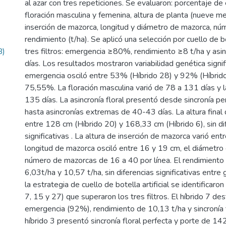
al azar con tres repeticiones. Se evaluaron: porcentaje de
floración masculina y femenina, altura de planta (nueve me
inserción de mazorca, longitud y diámetro de mazorca, n
rendimiento (t/ha). Se aplicó una selección por cuello de bot
B)
tres filtros: emergencia ≥80%, rendimiento ≥8 t/ha y asin
días. Los resultados mostraron variabilidad genética signif
emergencia osciló entre 53% (Híbrido 28) y 92% (Híbrido
75,55%. La floración masculina varió de 78 a 131 días y 
135 días. La asincronía floral presentó desde sincronía pe
hasta asincronías extremas de 40-43 días. La altura final 
entre 128 cm (Híbrido 20) y 168,33 cm (Híbrido 6), sin di
significativas . La altura de inserción de mazorca varió en
longitud de mazorca osciló entre 16 y 19 cm, el diámetro 
número de mazorcas de 16 a 40 por línea. El rendimiento 
6,03t/ha y 10,57 t/ha, sin diferencias significativas entr
la estrategia de cuello de botella artificial se identificaron 
7, 15 y 27) que superaron los tres filtros. El híbrido 7 des
emergencia (92%), rendimiento de 10,13 t/ha y sincronía f
híbrido 3 presentó sincronía floral perfecta y porte de 1