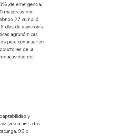
 88% ,de emergencia,
40 mazorcas por
híbrido 27 cumplió
 días de asincronía.
sticas agronómicas
os para continuar en
roductores de la
roductividad del
daptabilidad y
aíz (zea mais) a las
tacunga. 95 p.