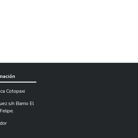
rmación
ica Cotopaxi
ez s/n Barrio El
Felipe.
dor