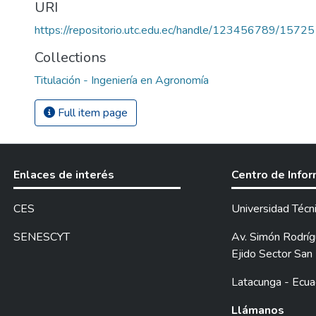
URI
https://repositorio.utc.edu.ec/handle/123456789/15725
Collections
Titulación - Ingeniería en Agronomía
Full item page
Enlaces de interés
Centro de Info
CES
Universidad Técn
SENESCYT
Av. Simón Rodrígu
Ejido Sector San 
Latacunga - Ecua
Llámanos