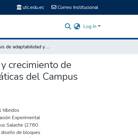
utc.edu.ec
Correo Institucional
Log In
Análisis de adaptabilidad y diferencias en el desarrollo y crecimiento de híbridos de maíz (zea mais) a las condiciones edafoclimáticas del Campus Salache.
 y crecimiento de
máticas del Campus
1 híbridos
ación Experimental
mpus Salache (2780
n diseño de bloques