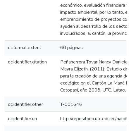
económico, evaluación financiera y
impacto ambiental, por lo tanto, es
emprendimiento de proyectos com
ayuden al desarrollo de los sector
involucrados, al cantón, la provincia 
dc.format.extent
60 páginas
dc.identifier.citation
Peñaherrera Tovar Nancy Daniela, 
Mayra Elizeth, (2011); Estudio de f
para la creación de una agencia de 
ecológico en el Cantón La Maná Pr
Cotopaxi, año 2008. UTC. Latacung
dc.identifier.other
T-001646
dc.identifier.uri
http://repositorio.utc.edu.ec/han