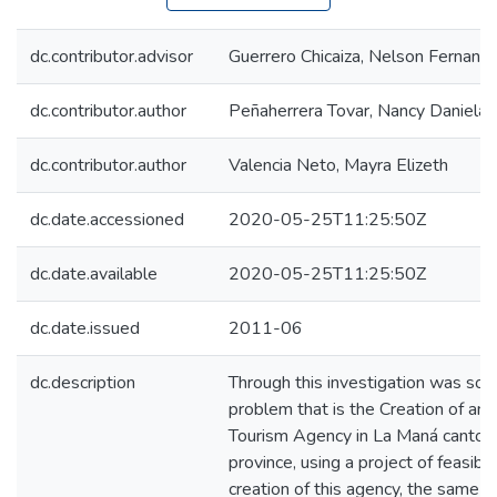
dc.contributor.advisor
Guerrero Chicaiza, Nelson Fernand
dc.contributor.author
Peñaherrera Tovar, Nancy Daniela
dc.contributor.author
Valencia Neto, Mayra Elizeth
dc.date.accessioned
2020-05-25T11:25:50Z
dc.date.available
2020-05-25T11:25:50Z
dc.date.issued
2011-06
dc.description
Through this investigation was sol
problem that is the Creation of an 
Tourism Agency in La Maná canton,
province, using a project of feasibili
creation of this agency, the same t