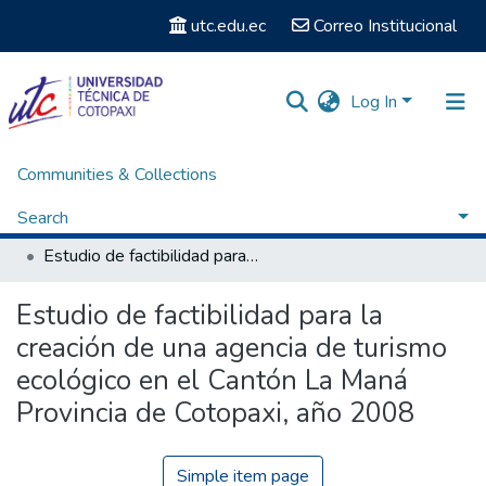
utc.edu.ec
Correo Institucional
Log In
Communities & Collections
Home
Facultad de Ciencias Administrativas y Humanísticas
Carrera de Ingeniería Comercial
Search
Titulación - Ingeniería Comercial
Estudio de factibilidad para la creación de una agencia de turismo ecológico en el Cantón La Maná Provincia de Cotopaxi, año 2008
Statistics
Estudio de factibilidad para la
creación de una agencia de turismo
ecológico en el Cantón La Maná
Provincia de Cotopaxi, año 2008
Simple item page