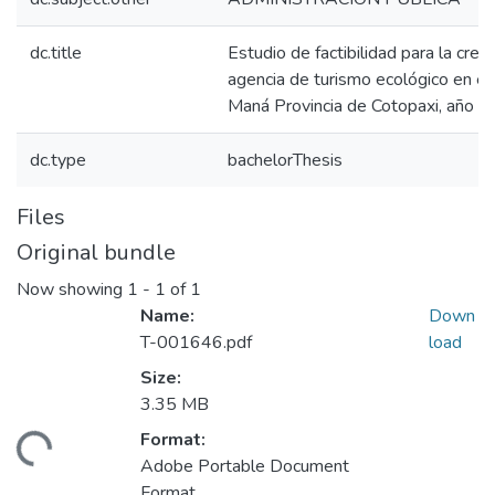
dc.title
Estudio de factibilidad para la crea
agencia de turismo ecológico en el
Maná Provincia de Cotopaxi, año 
dc.type
bachelorThesis
Files
Original bundle
Now showing
1 - 1 of 1
Name:
Down
T-001646.pdf
load
Size:
3.35 MB
ding...
Format:
Adobe Portable Document
Format