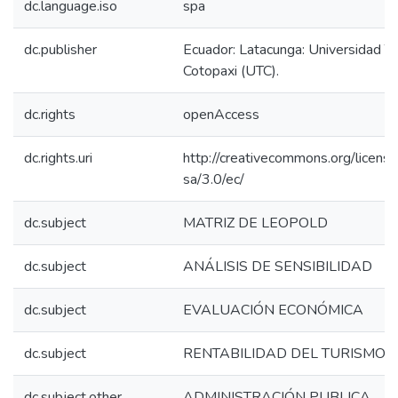
dc.language.iso
spa
dc.publisher
Ecuador: Latacunga: Universidad T
Cotopaxi (UTC).
dc.rights
openAccess
dc.rights.uri
http://creativecommons.org/licens
sa/3.0/ec/
dc.subject
MATRIZ DE LEOPOLD
dc.subject
ANÁLISIS DE SENSIBILIDAD
dc.subject
EVALUACIÓN ECONÓMICA
dc.subject
RENTABILIDAD DEL TURISMO
dc.subject.other
ADMINISTRACIÓN PUBLICA