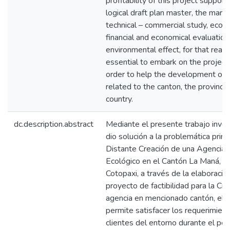
profitability of this project support
logical draft plan master, the marke
technical – commercial study, econ
financial and economical evaluation
environmental effect, for that reason
essential to embark on the projects 
order to help the development of 
related to the canton, the province
country.
dc.description.abstract
Mediante el presente trabajo inves
dio solución a la problemática princ
Distante Creación de una Agencia 
Ecológico en el Cantón La Maná, Pr
Cotopaxi, a través de la elaboració
proyecto de factibilidad para la Cr
agencia en mencionado cantón, el
permite satisfacer los requerimien
clientes del entorno durante el pe