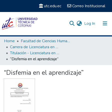
utc.edu.ec
Correo Institucional
(current)
Log In
Communities & Collections
Home
Facultad de Ciencias Humanas y Educación
Carrera de Licenciatura en Ciencias de la Educación mención Educación Básica
Search
Titulación - Licenciatura en Ciencias de la Educación mención Educación Básica
“Disfemia en el aprendizaje”
Statistics
“Disfemia en el aprendizaje”