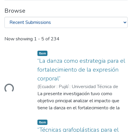
Browse
Recent Submissions
Now showing
1 - 5 of 234
Item
“La danza como estrategia para el
fortalecimiento de la expresión
corporal”
(
Ecuador : Pujilí : Universidad Técnica de
ding...
Cotopaxi (UTC),
La presente investigación tuvo como
2025-08
)
Cedeño Cerna,
Adrián Wilfrido
objetivo principal analizar el impacto que
;
Iza Hurtado, Jhadira
Marithza
tiene la danza en el fortalecimiento de la
;
López Rodríguez, Luis Gonzalo
expresión corporal de los estudiantes de
Cuarto Año de la Escuela de Educación
Item
Básica “LUDOTECA”, en el año 2025. Para
“Técnicas grafoplásticas para el