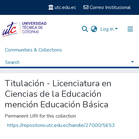
utc.edu.ec
Correo Institucional
Log In
Communities & Collections
Home
Facultad de Ciencias Humanas y Educación
Carrera de Licenciatura en Ciencias de la Educación mención Educación Básica
Search
Titulación - Licenciatura en Ciencias de la Educación mención Educación Básica
Statistics
Titulación - Licenciatura en
Ciencias de la Educación
mención Educación Básica
Permanent URI for this collection
https://repositorio.utc.edu.ec/handle/27000/5653