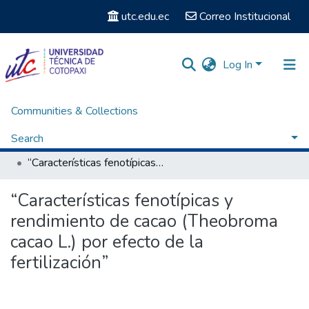
utc.edu.ec
Correo Institucional
Log In
Communities & Collections
Home
Facultad de Ciencias Agropecuarias y Recursos Naturales
Carrera Ingeniería en Agronomía
Search
Titulación - Ingeniería en Agronomía
“Características fenotípicas y rendimiento de cacao (Theobroma cacao L.) por efecto de la fertilización”
Statistics
“Características fenotípicas y
rendimiento de cacao (Theobroma
cacao L.) por efecto de la
fertilización”