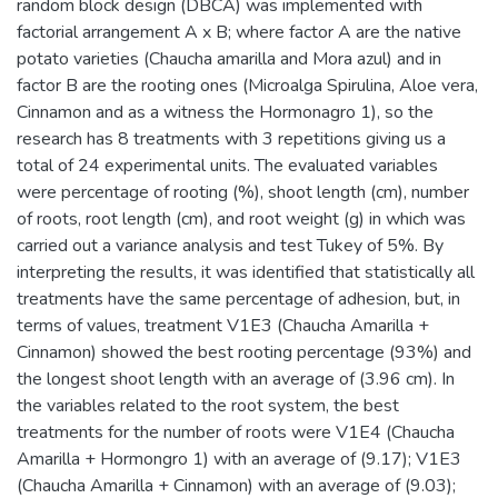
random block design (DBCA) was implemented with
factorial arrangement A x B; where factor A are the native
potato varieties (Chaucha amarilla and Mora azul) and in
factor B are the rooting ones (Microalga Spirulina, Aloe vera,
Cinnamon and as a witness the Hormonagro 1), so the
research has 8 treatments with 3 repetitions giving us a
total of 24 experimental units. The evaluated variables
were percentage of rooting (%), shoot length (cm), number
of roots, root length (cm), and root weight (g) in which was
carried out a variance analysis and test Tukey of 5%. By
interpreting the results, it was identified that statistically all
treatments have the same percentage of adhesion, but, in
terms of values, treatment V1E3 (Chaucha Amarilla +
Cinnamon) showed the best rooting percentage (93%) and
the longest shoot length with an average of (3.96 cm). In
the variables related to the root system, the best
treatments for the number of roots were V1E4 (Chaucha
Amarilla + Hormongro 1) with an average of (9.17); V1E3
(Chaucha Amarilla + Cinnamon) with an average of (9.03);