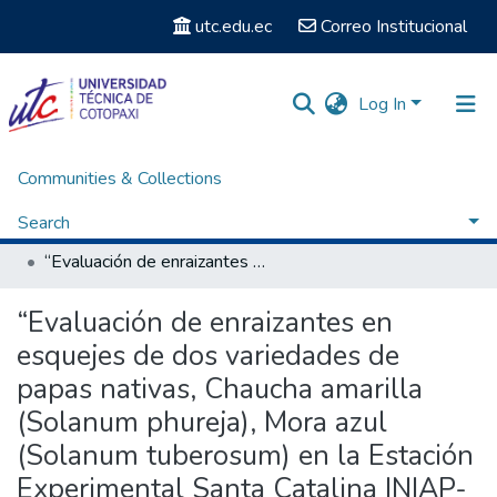
utc.edu.ec
Correo Institucional
Log In
Communities & Collections
Home
Facultad de Ciencias Agropecuarias y Recursos Naturales
Carrera Ingeniería en Agronomía
Search
Titulación - Ingeniería en Agronomía
“Evaluación de enraizantes en esquejes de dos variedades de papas nativas, Chaucha amarilla (Solanum phureja), Mora azul (Solanum tuberosum) en la Estación Experimental Santa Catalina INIAP-2024”.
Statistics
“Evaluación de enraizantes en
esquejes de dos variedades de
papas nativas, Chaucha amarilla
(Solanum phureja), Mora azul
(Solanum tuberosum) en la Estación
Experimental Santa Catalina INIAP-