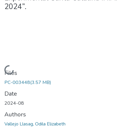
2024”.
Loading...
Files
PC-003448
(3.57 MB)
Date
2024-08
Authors
Vallejo Llasag, Odila Elizabeth