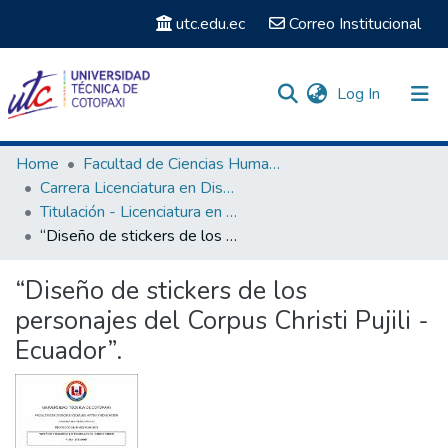
utc.edu.ec
Correo Institucional
(current)
Log In
Communities & Collections
Home
Facultad de Ciencias Humanas y Educación
Carrera Licenciatura en Diseño Gráfico
Search
Titulación - Licenciatura en Diseño Gráfico
“Diseño de stickers de los personajes del Corpus Christi Pujili - Ecuador”.
Statistics
“Diseño de stickers de los
personajes del Corpus Christi Pujili -
Ecuador”.