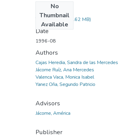
No
Files
Thumbnail
T-000014.pdf
(69.62 MB)
Available
Date
1996-08
Authors
Cajas Heredia, Sandra de las Mercedes
Jácome Ruíz, Ana Mercedes
Valenca Vaca, Monica Isabel
Yanez Oña, Segundo Patricio
Advisors
Jácome, América
Publisher