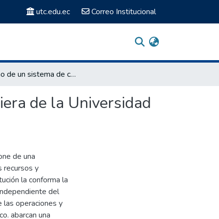
utc.edu.ec
Correo Institucional
Diseño de un sistema de control interno del area financiera de la Universidad Técnica de Cotopaxi
iera de la Universidad
pone de una
s recursos y
tución la conforma la
independiente del
e las operaciones у
co. abarcan una