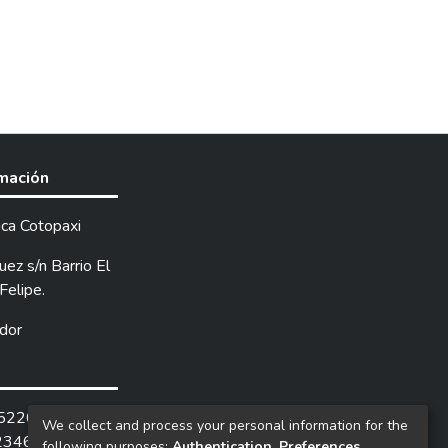
rmación
ica Cotopaxi
ez s/n Barrio El
Felipe.
dor
252205 /
We collect and process your personal information for the
2346.
following purposes:
Authentication, Preferences,