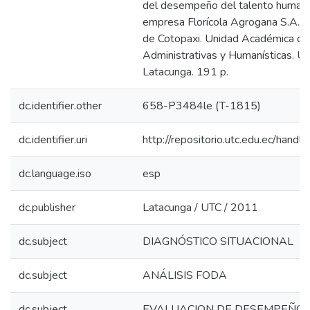
del desempeño del talento humano
empresa Florícola Agrogana S.A. de
de Cotopaxi. Unidad Académica de
Administrativas y Humanísticas. UT
Latacunga. 191 p.
dc.identifier.other
658-P3484le (T-1815)
dc.identifier.uri
http://repositorio.utc.edu.ec/han
dc.language.iso
esp
dc.publisher
Latacunga / UTC / 2011
dc.subject
DIAGNÓSTICO SITUACIONAL
dc.subject
ANÁLISIS FODA
dc.subject
EVALUACION DE DESEMPEÑO