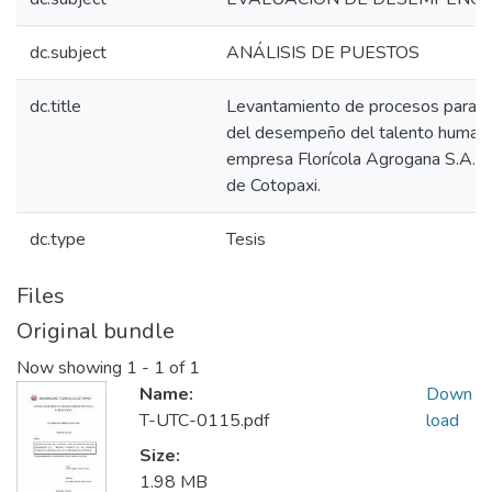
dc.subject
ANÁLISIS DE PUESTOS
dc.title
Levantamiento de procesos para la
del desempeño del talento humano
empresa Florícola Agrogana S.A. de
de Cotopaxi.
dc.type
Tesis
Files
Original bundle
Now showing
1 - 1 of 1
Name:
Down
T-UTC-0115.pdf
load
Size:
1.98 MB