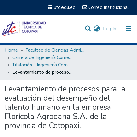
utc.edu.ec
Correo Institucional
(current)
Log In
Communities & Collections
Home
Facultad de Ciencias Administrativas y Humanísticas
Carrera de Ingeniería Comercial
Search
Titulación - Ingeniería Comercial
Levantamiento de procesos para la evaluación del desempeño del talento humano en la empresa Florícola Agrogana S.A. de la provincia de Cotopaxi.
Statistics
Levantamiento de procesos para la
evaluación del desempeño del
talento humano en la empresa
Florícola Agrogana S.A. de la
provincia de Cotopaxi.