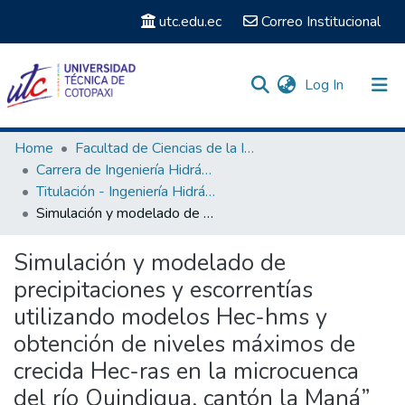
utc.edu.ec
Correo Institucional
(current)
Log In
Communities & Collections
Home
Facultad de Ciencias de la Ingeniería y Aplicadas
Carrera de Ingeniería Hidráulica
Search
Titulación - Ingeniería Hidráulica
Simulación y modelado de precipitaciones y escorrentías utilizando modelos Hec-hms y obtención de niveles máximos de crecida Hec-ras en la microcuenca del río Quindigua, cantón la Maná”
Statistics
Simulación y modelado de
precipitaciones y escorrentías
utilizando modelos Hec-hms y
obtención de niveles máximos de
crecida Hec-ras en la microcuenca
del río Quindigua, cantón la Maná”