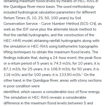
obtaining maximum flood levels by means of HEC-RAS in
the Quindigua River micro basin. The used methodology
included hydrological calculation parameters for different
Return Times (5, 10, 25, 50, 100 years) by Soil
Conservation Service - Curve Number Method (SCS-CN), as
well as the IDF curve plus the alternate block method to
find the rainfall hydrographs, and the construction of the
HEC-HMS model obtaining rainfall hydrographs along with
the simulation in HEC-RAS using bathymetric topographic
lifting techniques to obtain the maximum flood levels. The
findings indicate that, during a 24-hour event, the peak flow
or a return period of 5 years is 74.3 m3/s; for 10 years, it is
87,1 m3/s; for 25 years, it is 106,9 m3/s; for 50 years, it is
116 m3/s; and for 100 years, it is 133,90 m3/s.” On the
other hand, in the Quindigua River, areas with stony sections
in poor condition were
identified, which causes a considerable loss of flow energy.
The simulation in HEC-RAS reveals a considerable
difference in the maximum flood levels between 5 and