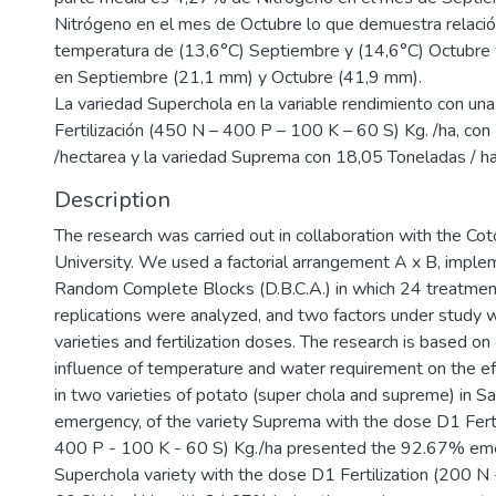
Nitrógeno en el mes de Octubre lo que demuestra relació
temperatura de (13,6°C) Septiembre y (14,6°C) Octubre y
en Septiembre (21,1 mm) y Octubre (41,9 mm).
La variedad Superchola en la variable rendimiento con un
Fertilización (450 N – 400 P – 100 K – 60 S) Kg. /ha, co
/hectarea y la variedad Suprema con 18,05 Toneladas / ha
Description
The research was carried out in collaboration with the Cot
University. We used a factorial arrangement A x B, imple
Random Complete Blocks (D.B.C.A.) in which 24 treatmen
replications were analyzed, and two factors under study 
varieties and fertilization doses. The research is based on
influence of temperature and water requirement on the eff
in two varieties of potato (super chola and supreme) in Sa
emergency, of the variety Suprema with the dose D1 Ferti
400 P - 100 K - 60 S) Kg./ha presented the 92.67% em
Superchola variety with the dose D1 Fertilization (200 N