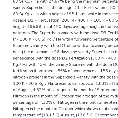
60 S) Kg. / Ha with 84.67% being the maximum percentag
variety Superchola in the dosage D3 = Fertilization (450
60 S) Kg. / Ha with a height of 98.11cm, while in the vari
dosage D1 = Fertilization (200 N - 400 P - 100 K - 60 S)
height of 95,98 cm at 120 days, average height in the two
potatoes. The Superchola variety with the dose D3 Fertil
P - 100 K - 60 S) Kg. / Ha with a flowering percentage 
Supreme variety with the D1 dose with a flowering perc
being the maximum at 96 days, the variety Superchar in th
senescence with the dose D2 Fertilization (300 N - 400 
Kg. / Ha with 43%, the variety Supreme with the dose D
fertilization it obtained a 56% of senescence at 155 days.
nitrogen present in the Superchola Variety with the dose
100 K - 60 S Kg. / Ha, presents variability, of 1,83% of N
of August, 4,52% of Nitrogen in the month of Septembe
Nitrogen in the month of October, the nitrogen of the midd
percentage of 4.32% of Nitrogen in the month of Septem
Nitrogen in the month of October which shows relationshi
temperature of (13.1 ° C) August, (13.6 ° C) September a