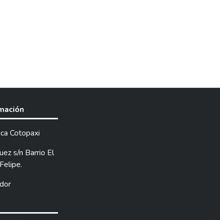
rmación
ica Cotopaxi
ez s/n Barrio El
Felipe.
dor