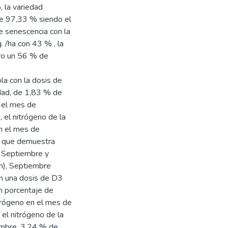
, la variedad
de 97,33 % siendo el
le senescencia con la
 /ha con 43 % , la
uvo un 56 % de
la con la dosis de
idad, de 1,83 % de
 el mes de
el nitrógeno de la
n el mes de
o que demuestra
) Septiembre y
m), Septiembre
n una dosis de D3
n porcentaje de
rógeno en el mes de
el nitrógeno de la
embre, 3,24 % de