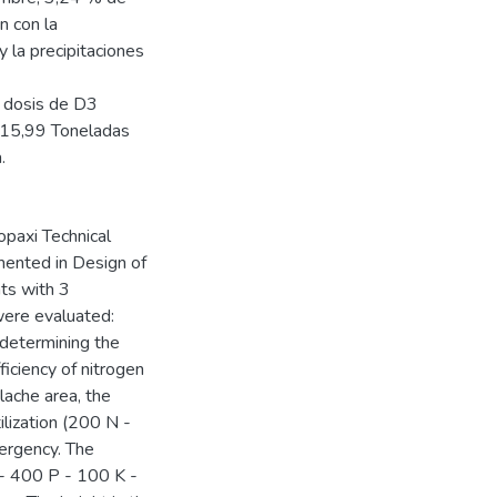
n con la
 la precipitaciones
a dosis de D3
n 15,99 Toneladas
.
opaxi Technical
mented in Design of
ts with 3
were evaluated:
 determining the
iciency of nitrogen
lache area, the
lization (200 N -
ergency. The
 - 400 P - 100 K -