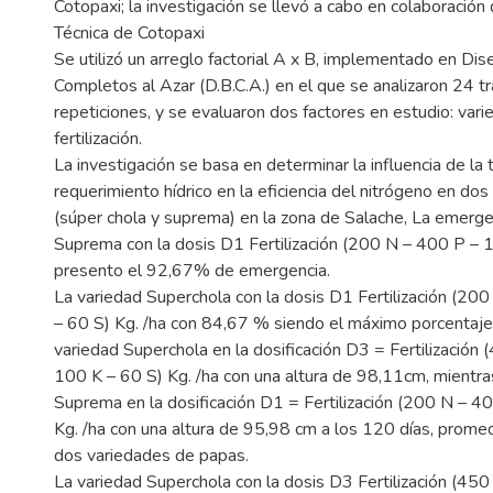
Cotopaxi; la investigación se llevó a cabo en colaboración
Técnica de Cotopaxi
Se utilizó un arreglo factorial A x B, implementado en Di
Completos al Azar (D.B.C.A.) en el que se analizaron 24 t
repeticiones, y se evaluaron dos factores en estudio: var
fertilización.
La investigación se basa en determinar la influencia de la
requerimiento hídrico en la eficiencia del nitrógeno en do
(súper chola y suprema) en la zona de Salache, La emergen
Suprema con la dosis D1 Fertilización (200 N – 400 P – 
presento el 92,67% de emergencia.
La variedad Superchola con la dosis D1 Fertilización (20
– 60 S) Kg. /ha con 84,67 % siendo el máximo porcentaje. 
variedad Superchola en la dosificación D3 = Fertilización
100 K – 60 S) Kg. /ha con una altura de 98,11cm, mientra
Suprema en la dosificación D1 = Fertilización (200 N – 4
Kg. /ha con una altura de 95,98 cm a los 120 días, promed
dos variedades de papas.
La variedad Superchola con la dosis D3 Fertilización (45