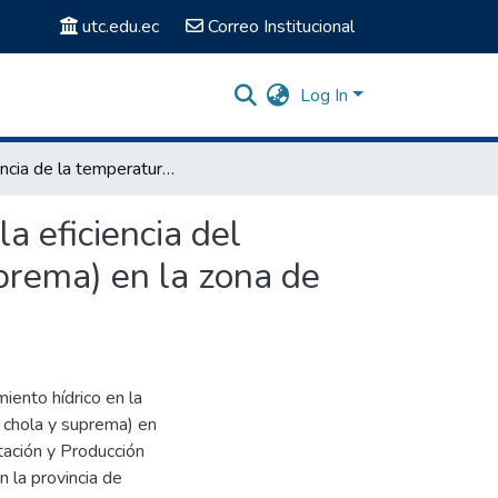
utc.edu.ec
Correo Institucional
Log In
Influencia de la temperatura y requerimiento hídrico en la eficiencia del nitrógeno en dos variedades de Papa (súper chola y suprema) en la zona de Salache
a eficiencia del
prema) en la zona de
miento hídrico en la
r chola y suprema) en
tación y Producción
 la provincia de