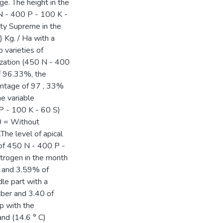
e. The height in the
 N - 400 P - 100 K -
ety Supreme in the
 Kg. / Ha with a
 varieties of
ization (450 N - 400
of 96.33%, the
entage of 97 , 33%
e variable
P - 100 K - 60 S)
0 = Without
The level of apical
 of 450 N - 400 P -
itrogen in the month
r and 3.59% of
le part with a
ber and 3.40 of
p with the
nd (14.6 ° C)