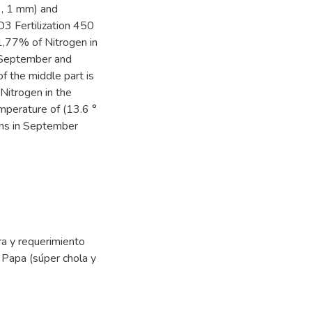
 , 1 mm) and
3 Fertilization 450
1,77% of Nitrogen in
 September and
f the middle part is
Nitrogen in the
mperature of (13.6 °
ons in September
ra y requerimiento
e Papa (súper chola y