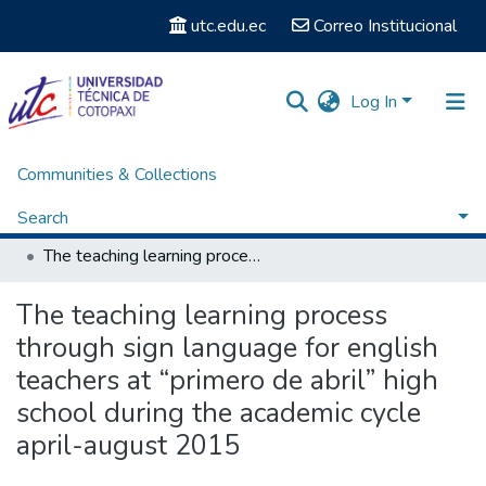
utc.edu.ec
Correo Institucional
Log In
Communities & Collections
Home
Facultad de Ciencias Administrativas y Humanísticas
Carrera de Licenciatura en Inglés
Search
Titulación - Carrera de Licenciatura en Inglés
The teaching learning process through sign language for english teachers at “primero de abril” high school during the academic cycle april-august 2015
Statistics
The teaching learning process
through sign language for english
teachers at “primero de abril” high
school during the academic cycle
april-august 2015