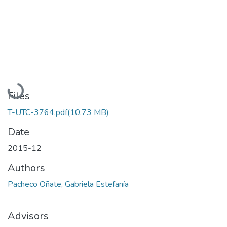
Loading...
Files
T-UTC-3764.pdf
(10.73 MB)
Date
2015-12
Authors
Pacheco Oñate, Gabriela Estefanía
Advisors