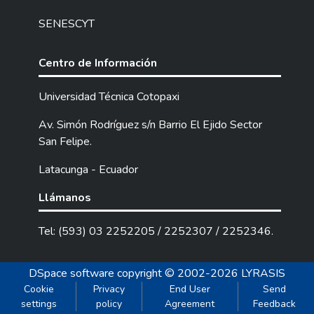
SENESCYT
Centro de Información
Universidad Técnica Cotopaxi
Av. Simón Rodríguez s/n Barrio El Ejido Sector
San Felipe.
Latacunga - Ecuador
Llámanos
Tel: (593) 03 2252205 / 2252307 / 2252346.
DSpace software
copyright © 2002-2026
LYRASIS
Cookie
Privacy
End User
Send
settings
policy
Agreement
Feedback