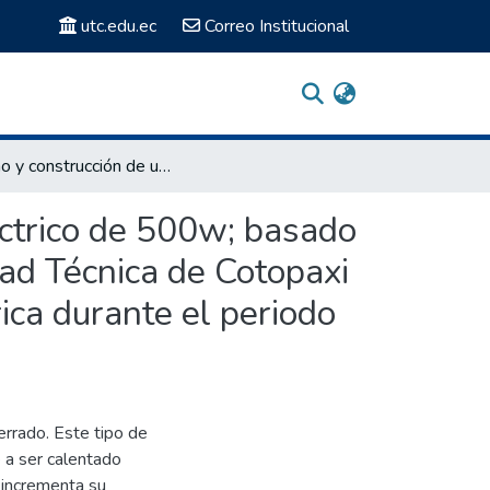
utc.edu.ec
Correo Institucional
Diseño y construcción de un prototipo de generador eléctrico de 500w; basado en el principio termodinámico stirling, para la Universidad Técnica de Cotopaxi que servirá como módulo didáctico de generación eléctrica durante el periodo 2012-2013
éctrico de 500w; basado
dad Técnica de Cotopaxi
ica durante el periodo
cerrado. Este tipo de
e a ser calentado
, incrementa su