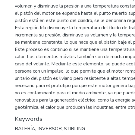
volumen y disminuye la presión a una temperatura constan
el pistón del motor se expanda hasta el punto muerto sup
pistón está en este punto del cilindro, se le denomina región
Esta región fría disminuye la temperatura del fluido de trab
incrementa su presión, disminuye su volumen y la temperat
se mantiene constante, lo que hace que el pistón baje al p
Este proceso es continuo si se mantiene una temperatura 
calor. Los elementos móviles también son de mucha impor
caso del volante. Mediante este elemento, se puede acota
persona con un impulso, lo que permite que el motor rompa
unitario del pistón es liviano pero resistente a altas tempe
necesario para el prototipo porque este motor genera baj
no es contaminante para el medio ambiente, ya que puede 
renovables para la generación eléctrica, como la energía so
geotérmica, el calor que producen las industrias, entre otr
Keywords
BATERÍA
,
INVERSOR
,
STIRLING