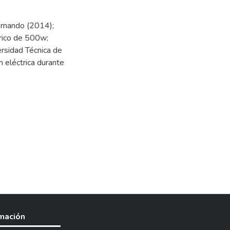
ernando (2014);
trico de 500w;
ersidad Técnica de
 eléctrica durante
rmación