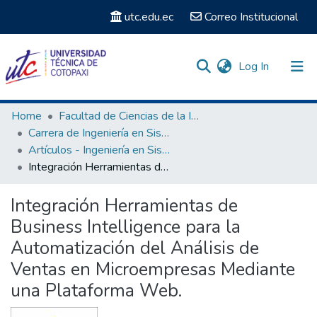
utc.edu.ec
Correo Institucional
(current)
Log In
Communities & Collections
Home
Facultad de Ciencias de la Ingeniería y Aplicadas
Carrera de Ingeniería en Sistemas de Información
Search
Artículos - Ingeniería en Sistemas de Información
Integración Herramientas de Business Intelligence para la Automatización del Análisis de Ventas en Microempresas Mediante una Plataforma Web.
Statistics
Integración Herramientas de
Business Intelligence para la
Automatización del Análisis de
Ventas en Microempresas Mediante
una Plataforma Web.