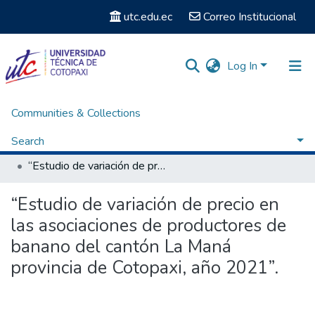
utc.edu.ec
Correo Institucional
Log In
Communities & Collections
Home
Facultad de Ciencias Administrativas y Económicas
Carrera de Licenciatura en Comercio
Search
Titulación - Licenciatura en Comercio
“Estudio de variación de precio en las asociaciones de productores de banano del cantón La Maná provincia de Cotopaxi, año 2021”.
Statistics
“Estudio de variación de precio en
las asociaciones de productores de
banano del cantón La Maná
provincia de Cotopaxi, año 2021”.