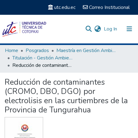
utc.edu.ec
Correo Institucional
(current)
Log In
Communities & Collections
Home
Posgrados
Maestría en Gestión Ambiental
Titulación - Gestión Ambiental
Search
Reducción de contaminantes (CROMO, DBO, DGO) por electrolisis en las curtiembres de la Provincia de Tungurahua
Statistics
Reducción de contaminantes
(CROMO, DBO, DGO) por
electrolisis en las curtiembres de la
Provincia de Tungurahua