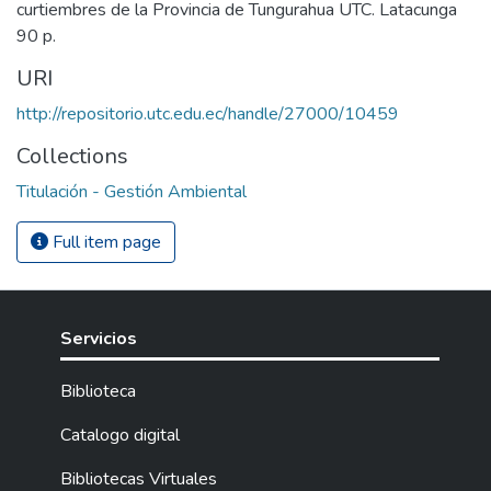
curtiembres de la Provincia de Tungurahua UTC. Latacunga
90 p.
URI
http://repositorio.utc.edu.ec/handle/27000/10459
Collections
Titulación - Gestión Ambiental
Full item page
Servicios
Biblioteca
Catalogo digital
Bibliotecas Virtuales