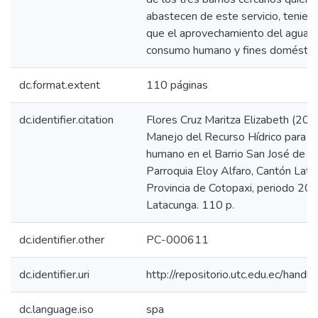
abastecen de este servicio, tenien
que el aprovechamiento del agua e
consumo humano y fines doméstic
dc.format.extent
110 páginas
dc.identifier.citation
Flores Cruz Maritza Elizabeth (201
Manejo del Recurso Hídrico para 
humano en el Barrio San José de Pi
Parroquia Eloy Alfaro, Cantón Lata
Provincia de Cotopaxi, periodo 20
Latacunga. 110 p.
dc.identifier.other
PC-000611
dc.identifier.uri
http://repositorio.utc.edu.ec/han
dc.language.iso
spa