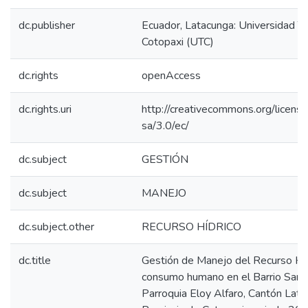
dc.publisher
Ecuador, Latacunga: Universidad T
Cotopaxi (UTC)
dc.rights
openAccess
dc.rights.uri
http://creativecommons.org/licens
sa/3.0/ec/
dc.subject
GESTIÓN
dc.subject
MANEJO
dc.subject.other
RECURSO HÍDRICO
dc.title
Gestión de Manejo del Recurso Híd
consumo humano en el Barrio San J
Parroquia Eloy Alfaro, Cantón Lata