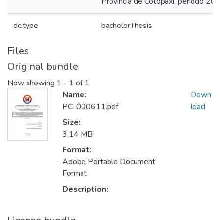
Provincia de Cotopaxi, periodo 20
dc.type
bachelorThesis
Files
Original bundle
Now showing
1 - 1 of 1
Name:
Down
PC-000611.pdf
load
Size:
3.14 MB
Format:
Adobe Portable Document
Format
Description: