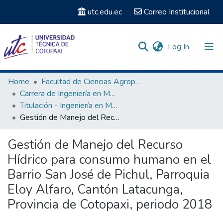
utc.edu.ec
Correo Institucional
(current)
Log In
Communities & Collections
Home
Facultad de Ciencias Agropecuarias y Recursos Naturales
Carrera de Ingeniería en Medio Ambiente
Search
Titulación - Ingeniería en Medio Ambiente
Gestión de Manejo del Recurso Hídrico para consumo humano en el Barrio San José de Pichul, Parroquia Eloy Alfaro, Cantón Latacunga, Provincia de Cotopaxi, periodo 2018
Statistics
Gestión de Manejo del Recurso
Hídrico para consumo humano en el
Barrio San José de Pichul, Parroquia
Eloy Alfaro, Cantón Latacunga,
Provincia de Cotopaxi, periodo 2018