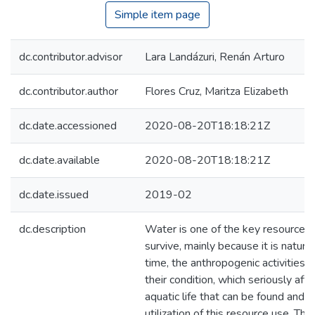
Simple item page
dc.contributor.advisor
Lara Landázuri, Renán Arturo
dc.contributor.author
Flores Cruz, Maritza Elizabeth
dc.date.accessioned
2020-08-20T18:18:21Z
dc.date.available
2020-08-20T18:18:21Z
dc.date.issued
2019-02
dc.description
Water is one of the key resources i
survive, mainly because it is natura
time, the anthropogenic activities 
their condition, which seriously aff
aquatic life that can be found and 
utilization of this resource use. Th