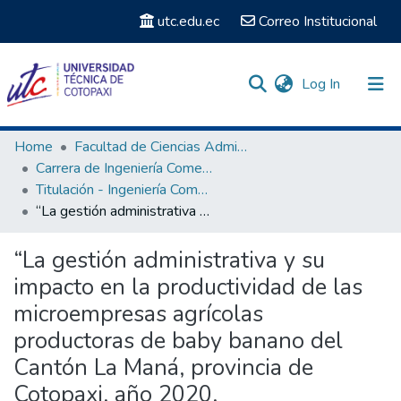
utc.edu.ec
Correo Institucional
(current)
Log In
Communities & Collections
Home
Facultad de Ciencias Administrativas y Humanísticas
Carrera de Ingeniería Comercial
Search
Titulación - Ingeniería Comercial
“La gestión administrativa y su impacto en la productividad de las microempresas agrícolas productoras de baby banano del Cantón La Maná, provincia de Cotopaxi, año 2020.
Statistics
“La gestión administrativa y su
impacto en la productividad de las
microempresas agrícolas
productoras de baby banano del
Cantón La Maná, provincia de
Cotopaxi, año 2020.