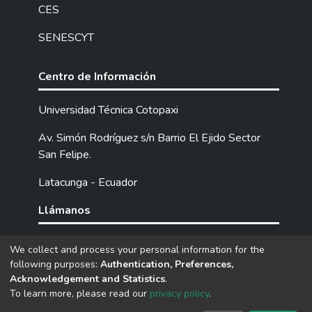
CES
SENESCYT
Centro de Información
Universidad Técnica Cotopaxi
Av. Simón Rodríguez s/n Barrio El Ejido Sector
San Felipe.
Latacunga - Ecuador
Llámanos
Tel: (593) 03 2252205 / 2252307 / 2252346.
We collect and process your personal information for the
following purposes:
Authentication, Preferences,
Acknowledgement and Statistics
.
DSpace software
copyright © 2002-2026
LYRASIS
To learn more, please read our
privacy policy
.
Cookie
Privacy
End User
Send