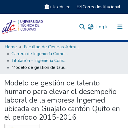
utc.edu.ec
Correo Institucional
(current)
Log In
Communities & Collections
Home
Facultad de Ciencias Administrativas y Humanísticas
Carrera de Ingeniería Comercial
Search
Titulación - Ingeniería Comercial
Modelo de gestión de talento humano para elevar el desempeño laboral de la empresa Ingemed ubicada en Guajalo cantón Quito en el período 2015-2016
Statistics
Modelo de gestión de talento
humano para elevar el desempeño
laboral de la empresa Ingemed
ubicada en Guajalo cantón Quito en
el período 2015-2016