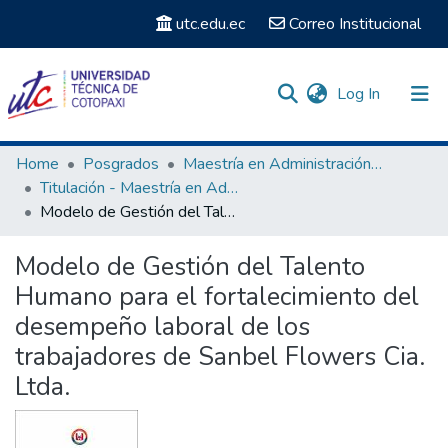
utc.edu.ec
Correo Institucional
(current)
Log In
Communities & Collections
Home
Posgrados
Maestría en Administración de Empresas
Titulación - Maestría en Administración de Empresas
Search
Modelo de Gestión del Talento Humano para el fortalecimiento del desempeño laboral de los trabajadores de Sanbel Flowers Cia. Ltda.
Statistics
Modelo de Gestión del Talento
Humano para el fortalecimiento del
desempeño laboral de los
trabajadores de Sanbel Flowers Cia.
Ltda.