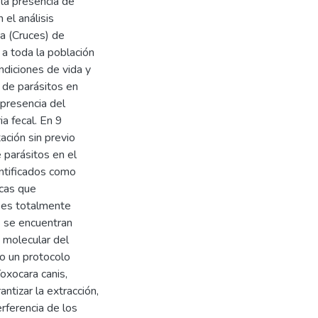
la presencia de
el análisis
va (Cruces) de
 a toda la población
ndiciones de vida y
n de parásitos en
presencia del
a fecal. En 9
ación sin previo
 parásitos en el
entificados como
icas que
o es totalmente
os se encuentran
n molecular del
do un protocolo
oxocara canis,
ntizar la extracción,
erferencia de los