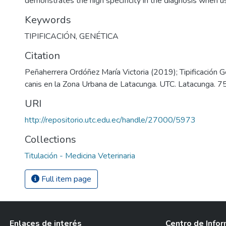
demonstrates the high specificity in the diagnosis when u
Keywords
TIPIFICACIÓN
,
GENÉTICA
Citation
Peñaherrera Ordóñez María Victoria (2019); Tipificación 
canis en la Zona Urbana de Latacunga. UTC. Latacunga. 75
URI
http://repositorio.utc.edu.ec/handle/27000/5973
Collections
Titulación - Medicina Veterinaria
Full item page
Enlaces de interés
Centro de Info