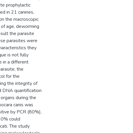
ate prophylactic
ed in 21 canines,
on the macroscopic
s of age, deworming
sult the parasite
ese parasites were
aracteristics they
e is not fully
e in a different
arasite, the
ol for the
ng the integrity of
and DNA quantification
 organs during the
xocara canis was
sitive by PCR (80%),
 20% could
cati. The study