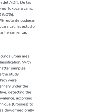
ón del ADN. De las
omo Toxocara canis,
R (80%),
0% restante pudieran
ara cati. El estudio
ear herramientas
acunga urban area,
assification. With
 matter samples,
s the study
which were
erinary under the
tive, detecting the
evalence, according
chnique (Crosses) to
was dewormed orally,