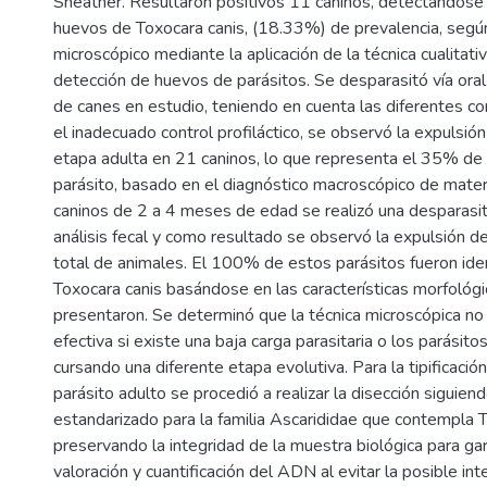
Sheather. Resultaron positivos 11 caninos, detectándose 
huevos de Toxocara canis, (18.33%) de prevalencia, según 
microscópico mediante la aplicación de la técnica cualitati
detección de huevos de parásitos. Se desparasitó vía oral
de canes en estudio, teniendo en cuenta las diferentes co
el inadecuado control profiláctico, se observó la expulsió
etapa adulta en 21 caninos, lo que representa el 35% de 
parásito, basado en el diagnóstico macroscópico de materi
caninos de 2 a 4 meses de edad se realizó una desparasit
análisis fecal y como resultado se observó la expulsión de
total de animales. El 100% de estos parásitos fueron id
Toxocara canis basándose en las características morfológ
presentaron. Se determinó que la técnica microscópica n
efectiva si existe una baja carga parasitaria o los parásit
cursando una diferente etapa evolutiva. Para la tipificació
parásito adulto se procedió a realizar la disección siguien
estandarizado para la familia Ascarididae que contempla T
preservando la integridad de la muestra biológica para gara
valoración y cuantificación del ADN al evitar la posible int