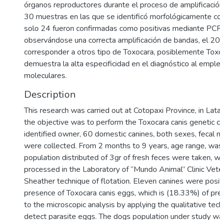
órganos reproductores durante el proceso de amplificaci
30 muestras en las que se identificó morfológicamente c
solo 24 fueron confirmadas como positivas mediante PC
observándose una correcta amplificación de bandas, el 2
corresponder a otros tipo de Toxocara, posiblemente Toxoc
demuestra la alta especificidad en el diagnóstico al empl
moleculares.
Description
This research was carried out at Cotopaxi Province, in Lat
the objective was to perform the Toxocara canis genetic cl
identified owner, 60 domestic canines, both sexes, fecal
were collected. From 2 months to 9 years, age range, wa
population distributed of 3gr of fresh feces were taken, 
processed in the Laboratory of “Mundo Animal” Clinic Vet
Sheather technique of flotation. Eleven canines were posi
presence of Toxocara canis eggs, which is (18.33%) of pr
to the microscopic analysis by applying the qualitative te
detect parasite eggs. The dogs population under study 