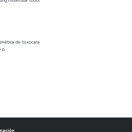
sing molecular tools
Genética de toxocara
 p.
rmación