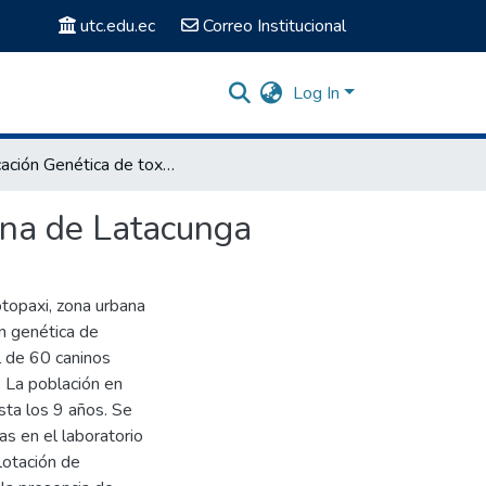
utc.edu.ec
Correo Institucional
Log In
Tipificación Genética de toxocara canis en la Zona Urbana de Latacunga
bana de Latacunga
otopaxi, zona urbana
ón genética de
l de 60 caninos
. La población en
sta los 9 años. Se
s en el laboratorio
lotación de