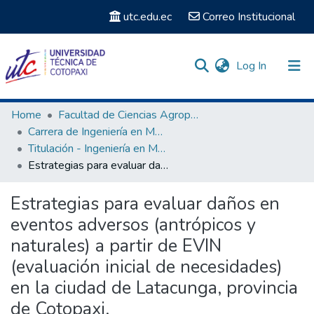
utc.edu.ec
Correo Institucional
(current)
Log In
Communities & Collections
Home
Facultad de Ciencias Agropecuarias y Recursos Naturales
Carrera de Ingeniería en Medio Ambiente
Search
Titulación - Ingeniería en Medio Ambiente
Estrategias para evaluar daños en eventos adversos (antrópicos y naturales) a partir de EVIN (evaluación inicial de necesidades) en la ciudad de Latacunga, provincia de Cotopaxi.
Statistics
Estrategias para evaluar daños en
eventos adversos (antrópicos y
naturales) a partir de EVIN
(evaluación inicial de necesidades)
en la ciudad de Latacunga, provincia
de Cotopaxi.