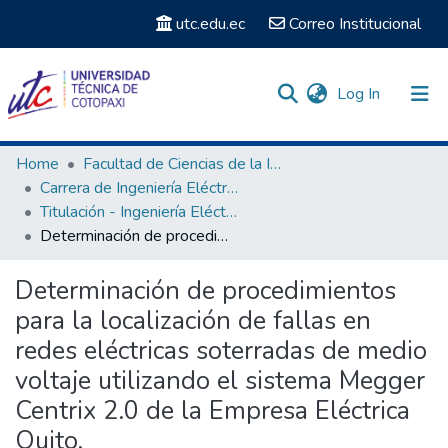
utc.edu.ec
Correo Institucional
(current)
Log In
Communities & Collections
Home
Facultad de Ciencias de la Ingeniería y Aplicadas
Carrera de Ingeniería Eléctrica
Search
Titulación - Ingeniería Eléctrica
Determinación de procedimientos para la localización de fallas en redes eléctricas soterradas de medio voltaje utilizando el sistema Megger Centrix 2.0 de la Empresa Eléctrica Quito.
Statistics
Determinación de procedimientos
para la localización de fallas en
redes eléctricas soterradas de medio
voltaje utilizando el sistema Megger
Centrix 2.0 de la Empresa Eléctrica
Quito.