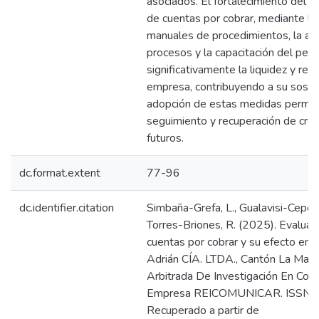
asociados. El fortalecimiento del co
de cuentas por cobrar, mediante l
manuales de procedimientos, la au
procesos y la capacitación del per
significativamente la liquidez y re
empresa, contribuyendo a su sosteni
adopción de estas medidas permite
seguimiento y recuperación de créd
futuros.
dc.format.extent
77-96
dc.identifier.citation
Simbaña-Grefa, L., Gualavisi-Ceped
Torres-Briones, R. (2025). Evaluaci
cuentas por cobrar y su efecto en l
Adrián CÍA. LTDA., Cantón La Maná,
Arbitrada De Investigación En Com
Empresa REICOMUNICAR. ISSN 27
Recuperado a partir de