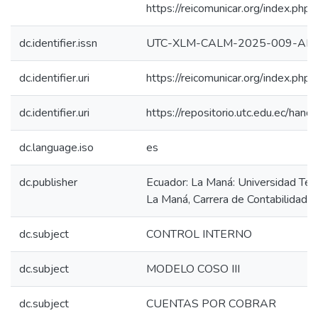
https://reicomunicar.org/index.php/
dc.identifier.issn
UTC-XLM-CALM-2025-009-AR
dc.identifier.uri
https://reicomunicar.org/index.php/
dc.identifier.uri
https://repositorio.utc.edu.ec/h
dc.language.iso
es
dc.publisher
Ecuador: La Maná: Universidad Téc
La Maná, Carrera de Contabilidad.
dc.subject
CONTROL INTERNO
dc.subject
MODELO COSO III
dc.subject
CUENTAS POR COBRAR