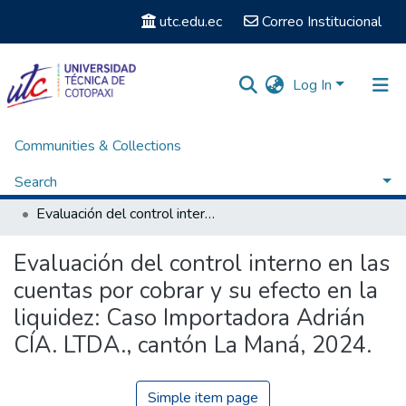
utc.edu.ec
Correo Institucional
Log In
Communities & Collections
Home
Facultad de Ciencias Administrativas y Económicas
Carrera Licenciatura en Contabilidad y Auditoria
Search
Titulación - Licenciatura en Contabilidad y Auditoria
Evaluación del control interno en las cuentas por cobrar y su efecto en la liquidez: Caso Importadora Adrián CÍA. LTDA., cantón La Maná, 2024.
Statistics
Evaluación del control interno en las
cuentas por cobrar y su efecto en la
liquidez: Caso Importadora Adrián
CÍA. LTDA., cantón La Maná, 2024.
Simple item page