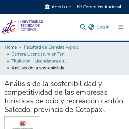
utc.edu.ec
Correo Institucional
(current)
Log In
Communities & Collections
Home
Facultad de Ciencias Agropecuarias y Recursos Naturales
Carrera Licenciatura en Turismo
Search
Titulación - Licenciatura en Turismo
Análisis de la sostenibilidad y competitividad de las empresas turísticas de ocio y recreación cantón Salcedo, provincia de Cotopaxi.
Statistics
Análisis de la sostenibilidad y
competitividad de las empresas
turísticas de ocio y recreación cantón
Salcedo, provincia de Cotopaxi.