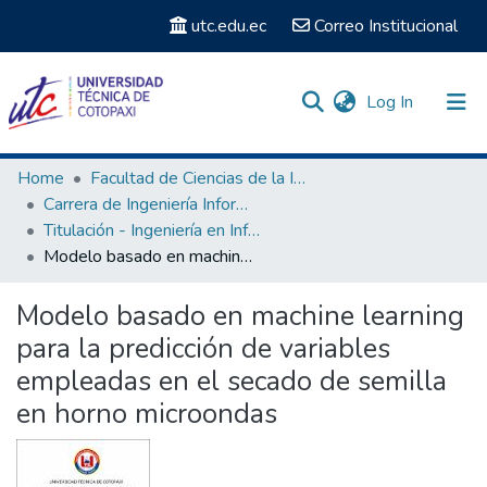
utc.edu.ec
Correo Institucional
(current)
Log In
Communities & Collections
Home
Facultad de Ciencias de la Ingeniería y Aplicadas
Carrera de Ingeniería Informática y Sistemas Computacionales
Search
Titulación - Ingeniería en Informática y Sistemas Computacionales
Modelo basado en machine learning para la predicción de variables empleadas en el secado de semilla en horno microondas
Statistics
Modelo basado en machine learning
para la predicción de variables
empleadas en el secado de semilla
en horno microondas