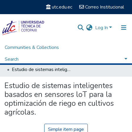
utc.edu.ec
Correo Institucional
Log In
Communities & Collections
Home
Facultad de Ciencias de la Ingeniería y Aplicadas
Carrera de Ingeniería Eletromecánica
Search
Artículos - Ingeniería Electromecánica
Estudio de sistemas inteligentes basados en sensores loT para la optimización de riego en cultivos agrícolas.
Statistics
Estudio de sistemas inteligentes
basados en sensores loT para la
optimización de riego en cultivos
agrícolas.
Simple item page