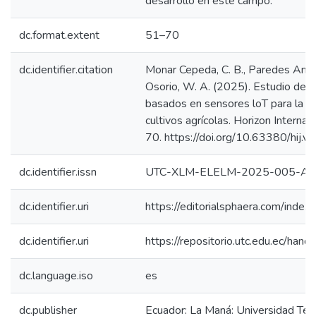
desarrollo en este campo.
dc.format.extent
51–70
dc.identifier.citation
Monar Cepeda, C. B., Paredes Ancha
Osorio, W. A. (2025). Estudio de s
basados en sensores loT para la op
cultivos agrícolas. Horizon Internati
70. https://doi.org/10.63380/hij.
dc.identifier.issn
UTC-XLM-ELELM-2025-005-A
dc.identifier.uri
https://editorialsphaera.com/index
dc.identifier.uri
https://repositorio.utc.edu.ec/h
dc.language.iso
es
dc.publisher
Ecuador: La Maná: Universidad Técn