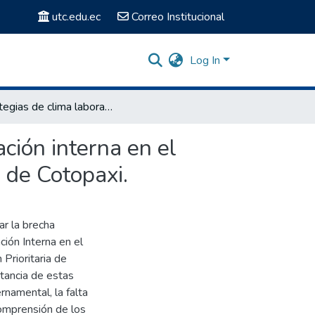
utc.edu.ec
Correo Institucional
Log In
Estrategias de clima laboral para fortalecer la comunicación interna en el patronato de protección a grupos de atención prioritaria de Cotopaxi.
ación interna en el
a de Cotopaxi.
ar la brecha
ción Interna en el
Prioritaria de
tancia de estas
rnamental, la falta
comprensión de los