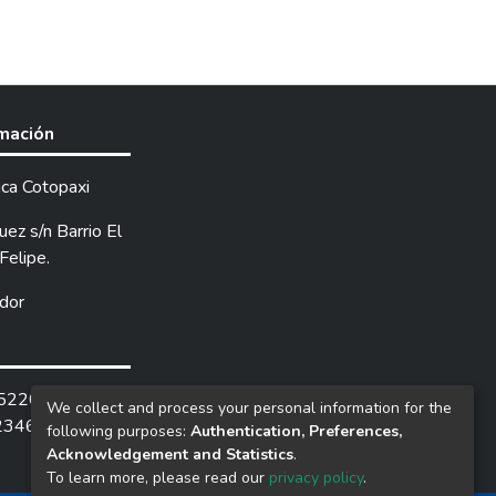
rmación
ica Cotopaxi
ez s/n Barrio El
Felipe.
dor
252205 /
We collect and process your personal information for the
2346.
following purposes:
Authentication, Preferences,
Acknowledgement and Statistics
.
To learn more, please read our
privacy policy
.