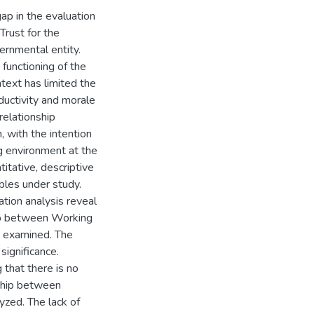
ap in the evaluation
Trust for the
ernmental entity.
 functioning of the
ntext has limited the
oductivity and morale
relationship
 with the intention
g environment at the
itative, descriptive
ables under study.
tion analysis reveal
ship between Working
n examined. The
 significance.
 that there is no
nship between
yzed. The lack of