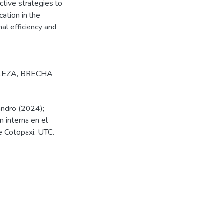
ctive strategies to
ation in the
al efficiency and
LEZA
,
BRECHA
andro (2024);
n interna en el
e Cotopaxi. UTC.