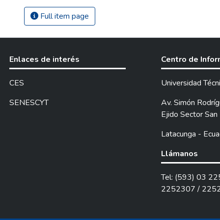
Full item page
Enlaces de interés
Centro de Info
CES
Universidad Técn
SENESCYT
Av. Simón Rodrígu
Ejido Sector San 
Latacunga - Ecua
Llámanos
Tel: (593) 03 2
2252307 / 225