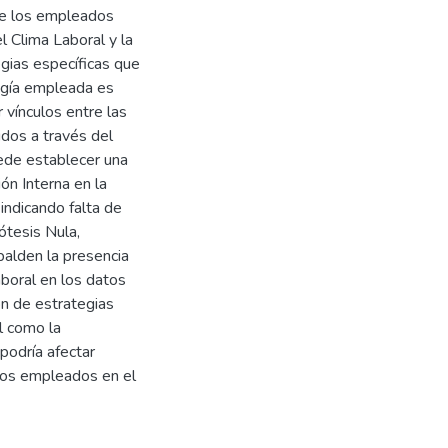
 de los empleados
el Clima Laboral y la
egias específicas que
ogía empleada es
r vínculos entre las
idos a través del
ede establecer una
ión Interna en la
indicando falta de
ótesis Nula,
palden la presencia
aboral en los datos
ón de estrategias
l como la
podría afectar
 los empleados en el