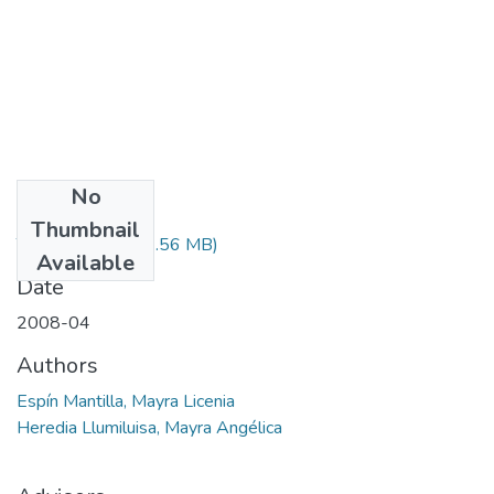
No
Files
Thumbnail
T-000917.pdf
(33.56 MB)
Available
Date
2008-04
Authors
Espín Mantilla, Mayra Licenia
Heredia Llumiluisa, Mayra Angélica