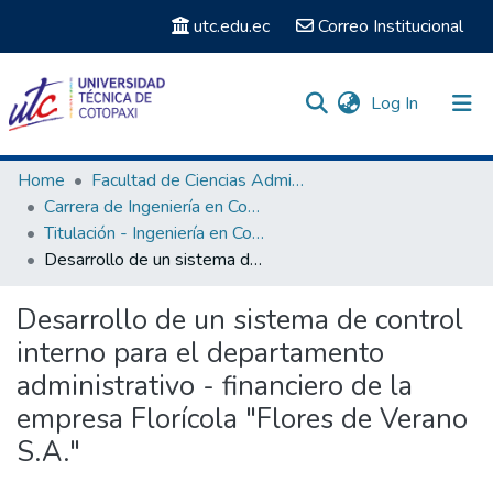
utc.edu.ec
Correo Institucional
(current)
Log In
Communities & Collections
Home
Facultad de Ciencias Administrativas y Humanísticas
Carrera de Ingeniería en Contabilidad
Search
Titulación - Ingeniería en Contabilidad y Auditoría
Desarrollo de un sistema de control interno para el departamento administrativo - financiero de la empresa Florícola "Flores de Verano S.A."
Statistics
Desarrollo de un sistema de control
interno para el departamento
administrativo - financiero de la
empresa Florícola "Flores de Verano
S.A."