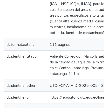
(ICA – NSF, ISQA, IHCA), para lo cu
caracterización del área de estudio
tres puntos específicos a lo largo 
(cuenca alta, cuenca media, cuenca 
muestras, basándome en la accesibil
potencial fuente de contaminación.
dc.format.extent
111 páginas
dc.identifier.citation
Valiente Corregidor, Marco Israel 
de la calidad del agua de la micro
en el Cantón Latacunga, Provincia 
Latacunga. 111 p.
dc.identifier.other
UTC-FCIYA-HID-2025-005-TS
dc.identifier.uri
https://repositorio.utc.edu.ec/h