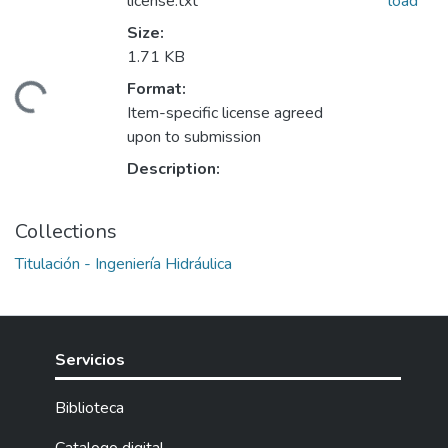
license.txt
load
Size:
1.71 KB
Format:
ading...
Item-specific license agreed
upon to submission
Description:
Collections
Titulación - Ingeniería Hidráulica
Servicios
Biblioteca