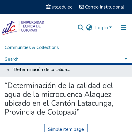
utc.edu.ec
Correo Institucional
Log In
Communities & Collections
Home
Facultad de Ciencias de la Ingeniería y Aplicadas
Carrera de Ingeniería Hidráulica
Search
Titulación - Ingeniería Hidráulica
“Determinación de la calidad del agua de la microcuenca Alaquez ubicado en el Cantón Latacunga, Provincia de Cotopaxi”
Statistics
“Determinación de la calidad del
agua de la microcuenca Alaquez
ubicado en el Cantón Latacunga,
Provincia de Cotopaxi”
Simple item page