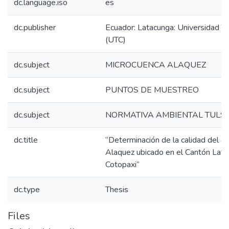
dc.language.iso
es
dc.publisher
Ecuador: Latacunga: Universidad T
(UTC)
dc.subject
MICROCUENCA ALAQUEZ
dc.subject
PUNTOS DE MUESTREO
dc.subject
NORMATIVA AMBIENTAL TULS
dc.title
“Determinación de la calidad del a
Alaquez ubicado en el Cantón Lata
Cotopaxi”
dc.type
Thesis
Files