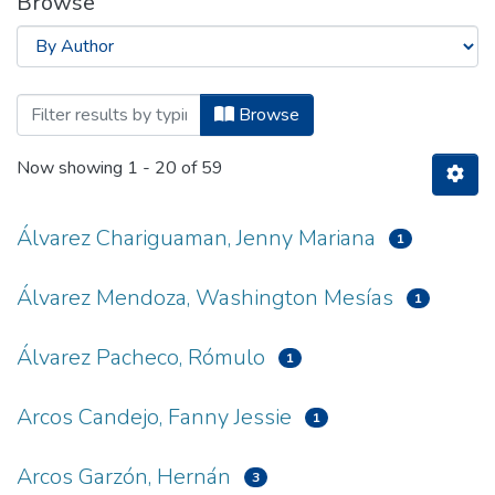
Browse
Browsing Titulación - Carrera de Contab
Browse
Now showing
1 - 20 of 59
Álvarez Chariguaman, Jenny Mariana
1
Álvarez Mendoza, Washington Mesías
1
Álvarez Pacheco, Rómulo
1
Arcos Candejo, Fanny Jessie
1
Arcos Garzón, Hernán
3