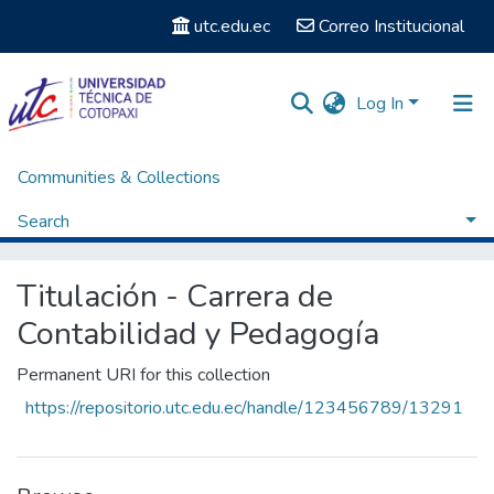
utc.edu.ec
Correo Institucional
Log In
Communities & Collections
Home
Facultad de Ciencias Administrativas y Humanísticas
Carrera de Contabiblidad y Pedagogía
Search
Titulación - Carrera de Contabilidad y Pedagogía
Browse by Author
Titulación - Carrera de
Contabilidad y Pedagogía
Permanent URI for this collection
https://repositorio.utc.edu.ec/handle/123456789/13291