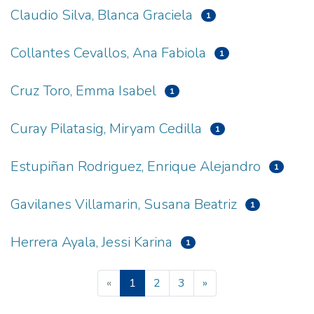
Claudio Silva, Blanca Graciela
1
Collantes Cevallos, Ana Fabiola
1
Cruz Toro, Emma Isabel
1
Curay Pilatasig, Miryam Cedilla
1
Estupiñan Rodriguez, Enrique Alejandro
1
Gavilanes Villamarin, Susana Beatriz
1
Herrera Ayala, Jessi Karina
1
(current)
«
1
2
3
»