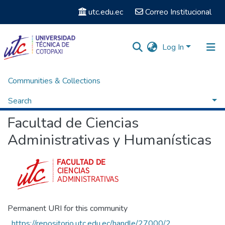
utc.edu.ec
Correo Institucional
Log In
Communities & Collections
Home
Facultad de Ciencias Administrativas y Humanísticas
Browse by Subject
Search
Facultad de Ciencias
Administrativas y Humanísticas
Permanent URI for this community
https://repositorio.utc.edu.ec/handle/27000/2