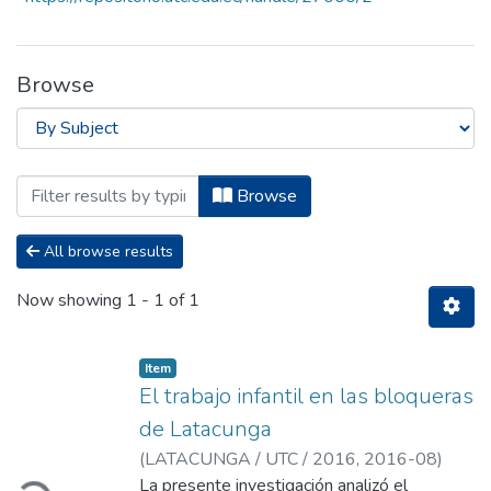
Browse
Browsing Facultad de Ciencias Administ
Browse
All browse results
Now showing
1 - 1 of 1
Item
El trabajo infantil en las bloqueras
de Latacunga
oading...
(
LATACUNGA / UTC / 2016,
2016-08
)
Bedón Mena, Andrés David
La presente investigación analizó el
;
Benalcázar