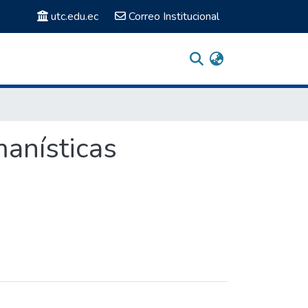
utc.edu.ec
Correo Institucional
manísticas