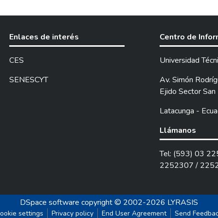
tigación está basada en un objetivo general y tres específicos que
gó información científica en fuentes que otorguen veracidad des
nformación de los estudiantes y del docente responsable, utiliza
Enlaces de interés
Centro de Info
 y la entrevista, que ha proporcionado información de primera m
n los actores del proceso educativo.
CES
Universidad Técn
bada la hemos procesado de acuerdo a los métodos como son la es
tentar el problema y confrontar con la realidad de la Institución
SENESCYT
Av. Simón Rodrígu
etación de cada una de las interrogantes, como también de los cr
Ejido Sector San 
 de Matemática.
Latacunga - Ecua
izado nos permitió emitir conclusiones y recomendaciones que se
mbién un punto a resaltar son los impactos que esta pueda tener 
Llámanos
 y lo pedagógico, que estamos seguros servirán para visualizar d
l a lo referente al Refuerzo Académico en las diferentes áreas s
Tel: (593) 03 2
je y el rendimiento escolar de los jóvenes estudiantes.
2252307 / 225
DSpace software
copyright © 2002-2026
LYRASIS
ookie settings
Privacy policy
End User Agreement
Send Feedba