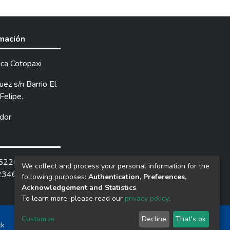
 guiaron el avance del proceso. De
de esta perspectiva se ha
ndo instrumentos de investigación
rmación
ano y desde el lugar de los
ica Cotopaxi
tadística y el análisis también
. Los datos los analizamos y hemos
ez s/n Barrio El
iterios emitidos por el docente
Felipe.
dor
rvirán como una base para futuras
en los campos tales como lo
e mejor manera el aspecto
us efectos en el proceso de
252205 /
We collect and process your personal information for the
2346.
following purposes:
Authentication, Preferences,
Acknowledgement and Statistics
.
To learn more, please read our
privacy policy
.
Customize
Decline
That's ok
ck