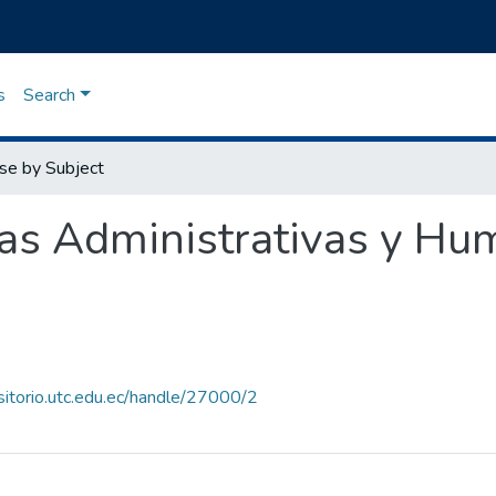
s
Search
se by Subject
ias Administrativas y Hu
ositorio.utc.edu.ec/handle/27000/2