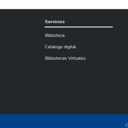
realizarlo, la inves
igual manera se inda
recopilado datos e i
Servicios
como son la encuesta
acontecimientos y co
Biblioteca
La información reca
nos ha permitido sus
Catalogo digital
dado nuestra interpr
Bibliotecas Virtuales
que imparte el área
Todo el trabajo real
investigaciones. Ta
social, la educación
educativo en especia
enseñanza-aprendiza
C