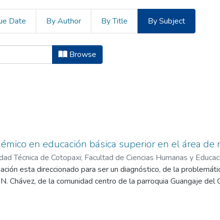
ue Date
By Author
By Title
By Subject
ncias Administrativas y Humanísti
Browse
démico en educación básica superior en el área de
dad Técnica de Cotopaxi; Facultad de Ciencias Humanas y Educaci
ación esta direccionado para ser un diagnóstico, de la problemát
alomo Semblantes, Juan Carlos
;
Jácome Yánez, Ana Lucía
;
Vaca Pe
. Chávez, de la comunidad centro de la parroquia Guangaje del Ca
va se ha planteado investigar los efectos del Refuerzo Académic
roblema educativo y que afecta a los estudiantes de la Institución