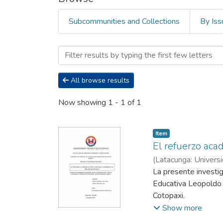
Subcommunities and Collections
By Iss
Browsing Facultad de Cie
All browse results
Now showing
1 - 1 of 1
Item
El refuerzo aca
(
Latacunga: Universi
Básica,
La presente investig
2017-12
)
P
Educativa Leopoldo N
Cotopaxi.
Bajo esta perspecti
Show more
Tratándola como un p