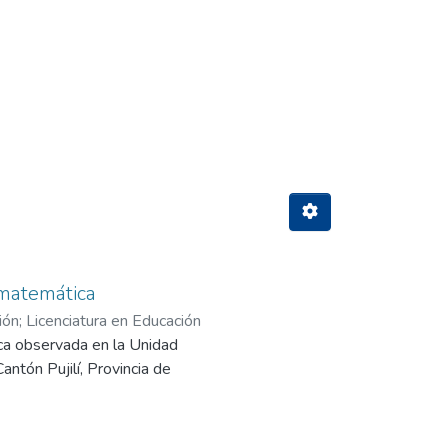
cas by Subject "ACADÉMICO"
 matemática
ón; Licenciatura en Educación
ica observada en la Unidad
ñaherrera, Bolívar Ricardo
ntón Pujilí, Provincia de
o en el área de Matemática.
 se ha visto la factibilidad de